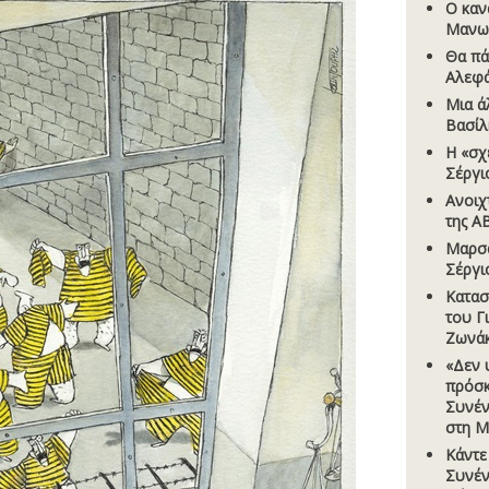
Ο καν
Μανω
Θα πά
Αλεφ
Μια ά
Βασίλ
Η «σχ
Σέργι
Ανοιχ
της A
Μαρσά
Σέργι
Κατασ
του Γ
Ζωνά
«Δεν 
πρόσκ
Συνέν
στη Μ
Κάντε
Συνέν