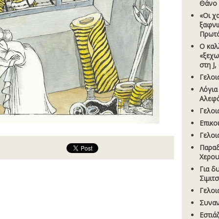
Θάνο
«Οι χ
ξαφνι
Πρωτ
Ο καλλ
«ξεχω
στη J
Γελοι
Λόγια
Αλεφ
Γελοι
Επικο
Γελοι
Παραδ
Χερου
Για δ
Σιµιτ
Γελοι
Συναν
Εστιά