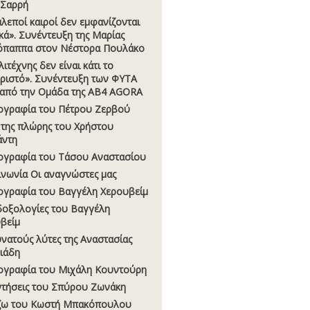
 Σαρρή
αλεποί καιροί δεν εµφανίζονται
κά». Συνέντευξη της Μαρίας
όπαππα στον Νέστορα Πουλάκο
ιτέχνης δεν είναι κάτι το
ριστό». Συνέντευξη των ΦΥΤΑ
, από την Οµάδα της AB4 AGORA
ογραφία του Πέτρου Ζερβού
 της πλώρης του Χρήστου
άντη
ογραφία του Τάσου Αναστασίου
ινωνία Οι αναγνώστες µας
ογραφία του Βαγγέλη Χερουβείµ
οξολογίες του Βαγγέλη
βείµ
υνατούς λύτες της Αναστασίας
σιάδη
ογραφία του Μιχάλη Κουντούρη
τήσεις του Σπύρου Ζωνάκη
ζω του Κωστή Μπακόπουλου