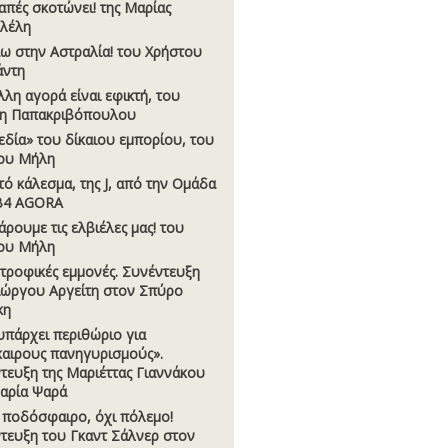
απές σκοτώνει! της Μαρίας
λέλη
ω στην Αστραλία! του Χρήστου
άντη
λλη αγορά είναι εφικτή, του
η Παπακριβόπουλου
εδία» του δίκαιου εµπορίου, του
ου Μήλη
τό κάλεσµα, της J, από την Οµάδα
B4 AGORA
ρουµε τις ελβιέλες µας! του
ου Μήλη
τροφικές εµµονές. Συνέντευξη
ιώργου Αργείτη στον Σπύρο
κη
υπάρχει περιθώριο για
αιρους πανηγυρισµούς».
τευξη της Μαριέττας Γιαννάκου
αρία Ψαρά
 ποδόσφαιρο, όχι πόλεµο!
τευξη του Γκαντ Σάλνερ στον