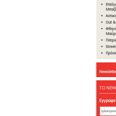
Επείγ
Μπαζί
Aστικ
Out &
Φθηνό
Μαύρ
Πατρι
Stree
Πρόσω
Newslette
ΤΟ NEW
Εγγραφεί