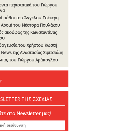
οντα περιστατικά του Γιώργου
να
οί µύθοι του Άγγελου Τσέκερη
 About του Νέστορα Πουλάκου
ς σκούφος της Κωνσταντίνας
ου
δογευσία του Χρήστου Κωστή
t News της Αναστασίας Σιµιτσιάδη
πα, του Γιώργου Αράπογλου
r
SLETTER ΤΗΣ ΣΧΕΔΙΑΣ
τε στο Newsletter μας!