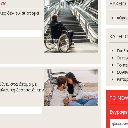
ίας
ΑΡΧΕΙΟ
ες δεν είναι άτομα
Αύγου
ΚΑΤΗΓΟ
Γκoλ 
Οι πω
Το πε
Συνεν
Ρεπορ
ίνει στα άτομα με
λιά, τη ζεστασιά, την
ΤΟ NEW
Εγγραφεί