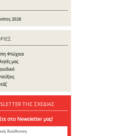
στος 2026
ΡΙΕΣ
στη Φτώχεια
λητές μας
ριοδικό
τεύξεις
τάζ
SLETTER ΤΗΣ ΣΧΕΔΙΑΣ
τε στο Newsletter μας!