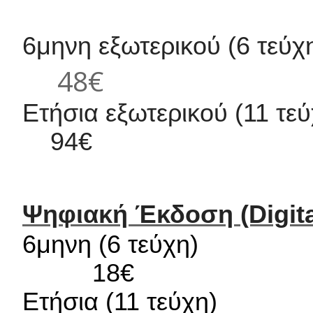
6μηνη εξωτερικού (6 τεύχη
48€
Ετήσια εξωτερικού (11 τ
94€
Ψηφιακή Έκδοση (Digita
6μηνη 
18€
Ετήσια 