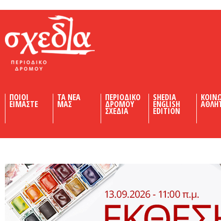
Shedia
ΠΟΙΟΙ
ΤΑ ΝΕΑ
ΠΕΡΙΟΔΙΚΟ
SHEDIA
ΚΟΙΝ
ΕΙΜΑΣΤΕ
ΜΑΣ
ΔΡΟΜΟΥ
ENGLISH
ΑΘΛΗ
ΣΧΕΔΙΑ
EDITION