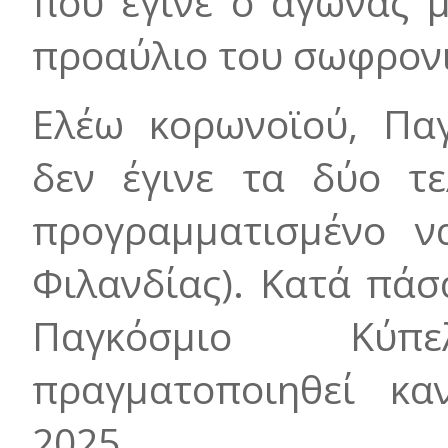
που έγινε ο αγώνας 
προαύλιο του σωφρονι
Ελέω κορωνοϊού, Πα
δεν έγινε τα δύο τε
προγραμματισμένο ν
Φιλανδίας). Κατά πά
Παγκόσμιο Κύ
πραγματοποιηθεί κα
2025.