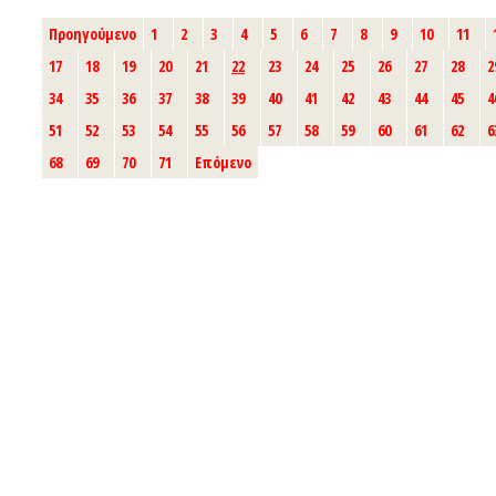
Προηγούμενο
1
2
3
4
5
6
7
8
9
10
11
17
18
19
20
21
22
23
24
25
26
27
28
2
34
35
36
37
38
39
40
41
42
43
44
45
4
51
52
53
54
55
56
57
58
59
60
61
62
6
68
69
70
71
Επόμενο