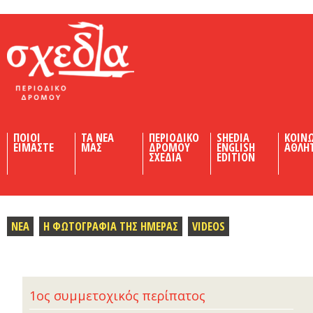
Shedia
ΠΟΙΟΙ
ΤΑ ΝΕΑ
ΠΕΡΙΟΔΙΚΟ
SHEDIA
ΚΟΙΝ
ΕΙΜΑΣΤΕ
ΜΑΣ
ΔΡΟΜΟΥ
ENGLISH
ΑΘΛΗ
ΣΧΕΔΙΑ
EDITION
ΝΕΑ
Η ΦΩΤΟΓΡΑΦΙΑ ΤΗΣ ΗΜΕΡΑΣ
VIDEOS
1ος συμμετοχικός περίπατος