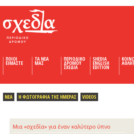
Shedia
ΠΟΙΟΙ
ΤΑ ΝΕΑ
ΠΕΡΙΟΔΙΚΟ
SHEDIA
ΚΟΙΝ
ΕΙΜΑΣΤΕ
ΜΑΣ
ΔΡΟΜΟΥ
ENGLISH
ΑΘΛΗ
ΣΧΕΔΙΑ
EDITION
ΝΕΑ
Η ΦΩΤΟΓΡΑΦΙΑ ΤΗΣ ΗΜΕΡΑΣ
VIDEOS
Μια «σχεδία» για έναν καλύτερο ύπνο