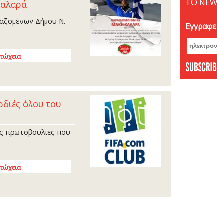
ΤΟ NEW
Δεκέμ
Καλαρά
Νοέμβ
γαζομένων Δήμου Ν.
Εγγραφεί
Οκτώβ
Σεπτέ
Αύγου
Φτώχεια
Ιούνι
Μάιος
Απρίλ
Φεβρο
ρδιές όλου του
Ιανου
Δεκέμ
ές πρωτοβουλίες που
Νοέμβ
Οκτώβ
Σεπτέ
Φτώχεια
Αύγου
Ιούλι
Ιούνι
Μάιος