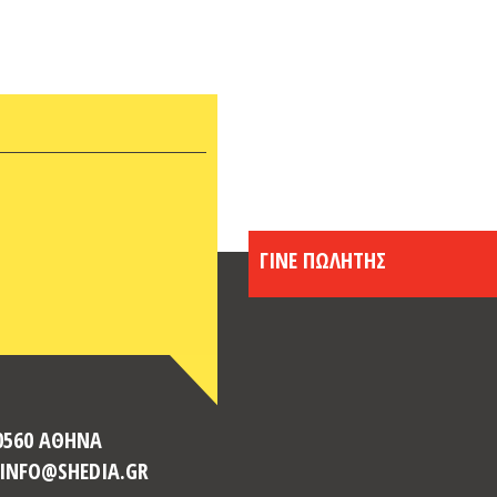
Απρίλ
Μάρτι
Φεβρο
Ιανου
Δεκέμ
Νοέμβ
Οκτώβ
Σεπτέ
Αύγου
ΓΙΝΕ ΠΩΛΗΤΗΣ
Ιούλι
Ιούλι
Μάιος
Απρίλ
Μάρτι
Φεβρο
Ιανου
10560 ΑΘΗΝΑ
Δεκέμ
: INFO@SHEDIA.GR
Νοέμβ