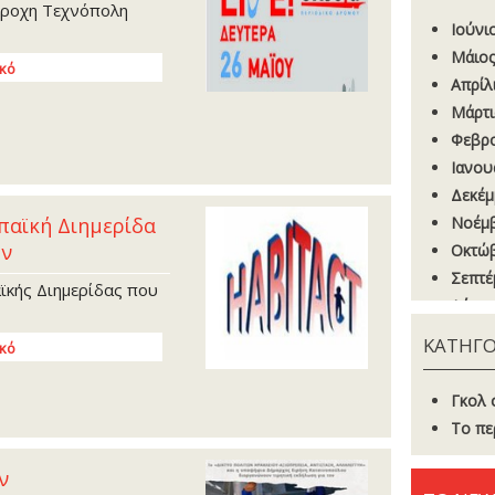
έροχη Τεχνόπολη
Ιούνι
Μάιος
ικό
Απρίλ
Μάρτι
Φεβρο
Ιανου
Δεκέμ
παϊκή Διημερίδα
Νοέμβ
ων
Οκτώβ
Σεπτέ
κής Διημερίδας που
Αύγου
Ιούνι
ΚΑΤΗΓΟ
ικό
Μάιος
Απρίλ
Γκoλ 
Μάρτι
Το πε
Φεβρο
Ιανου
ν