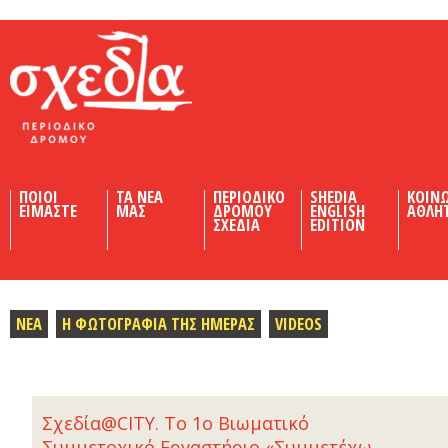
Shedia
ΠΟΙΟΙ
ΤΑ ΝΕΑ
ΠΕΡΙΟΔΙΚΟ
SHEDIA
ΚΟΙΝ
ΕΙΜΑΣΤΕ
ΜΑΣ
ΔΡΟΜΟΥ
ENGLISH
ΑΘΛΗ
ΣΧΕΔΙΑ
EDITION
ΝΕΑ
Η ΦΩΤΟΓΡΑΦΙΑ ΤΗΣ ΗΜΕΡΑΣ
VIDEOS
Σχεδία@CITY. Το 1ο Βιωματικό
Συμμετοχικό Εργαστήριο «Συμμετέχω –