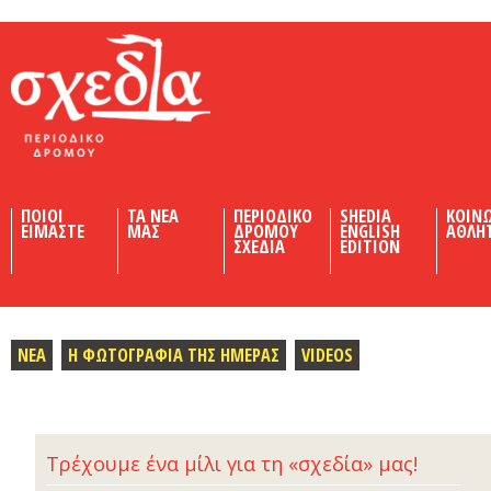
Shedia
ΠΟΙΟΙ
ΤΑ ΝΕΑ
ΠΕΡΙΟΔΙΚΟ
SHEDIA
ΚΟΙΝ
ΕΙΜΑΣΤΕ
ΜΑΣ
ΔΡΟΜΟΥ
ENGLISH
ΑΘΛΗ
ΣΧΕΔΙΑ
EDITION
ΝΕΑ
Η ΦΩΤΟΓΡΑΦΙΑ ΤΗΣ ΗΜΕΡΑΣ
VIDEOS
Τρέχουμε ένα μίλι για τη «σχεδία» μας!