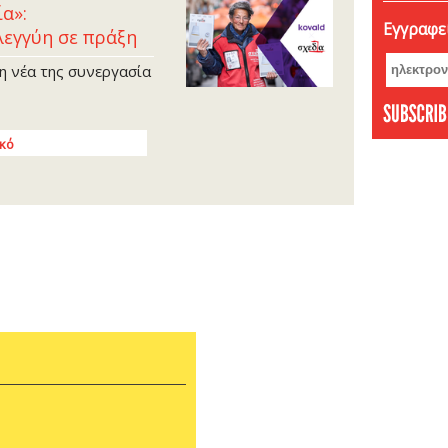
Δεκέμ
ία»:
Εγγραφεί
Νοέμβ
λεγγύη σε πράξη
Οκτώβ
τη νέα της συνεργασία
Σεπτέ
Αύγου
Ιούνι
ικό
Μάιος
Απρίλ
Φεβρο
Ιανου
Δεκέμ
Νοέμβ
Οκτώβ
Σεπτέ
Αύγου
Ιούλι
Ιούνι
Μάιος