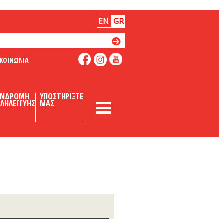
EN
GR
ΙΚΟΙΝΩΝΙΑ
like
like
follow
us
us
us
on
on
on
ΥΝΔΡΟΜΗ
ΥΠΟΣΤΗΡΙΞΤΕ
facebook
youtube
instagram
ΛΗΛΕΓΓΥΗΣ
ΜΑΣ