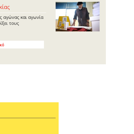
Απρίλ
κίας
Μάρτι
Φεβρο
ός αγώνας και αγωνία
ίξει τους
Ιανου
Δεκέμ
Νοέμβ
ικό
Οκτώβ
Σεπτέ
Αύγου
Ιούλι
Ιούλι
Μάιος
Απρίλ
Μάρτι
Φεβρο
Ιανου
Δεκέμ
Νοέμβ