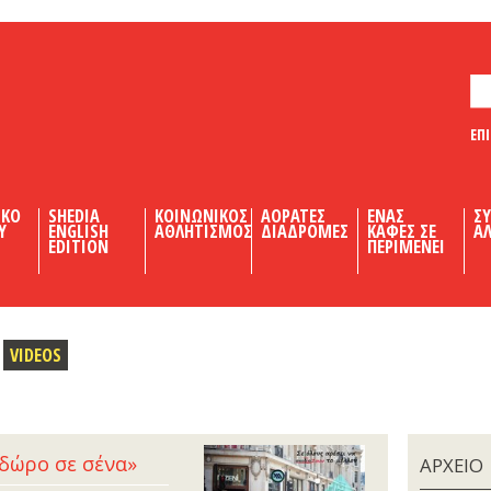
ΕΠ
ΙΚΟ
SHEDIA
ΚΟΙΝΩΝΙΚΟΣ
ΑΟΡΑΤΕΣ
ΕΝΑΣ
Σ
Υ
ENGLISH
ΑΘΛΗΤΙΣΜΟΣ
ΔΙΑΔΡΟΜΕΣ
ΚΑΦΕΣ ΣΕ
ΑΛ
EDITION
ΠΕΡΙΜΕΝΕΙ
VIDEOS
 δώρο σε σένα»
ΑΡΧΕΙΟ