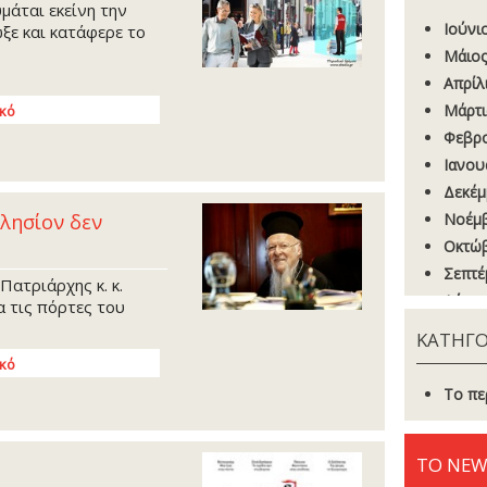
μάται εκείνη την
Ιούνι
ξε και κατάφερε το
Μάιος
Απρίλ
Μάρτι
ικό
Φεβρο
Ιανου
Δεκέμ
λησίον δεν
Νοέμβ
Οκτώβ
Σεπτέ
ατριάρχης κ. κ.
Αύγου
 τις πόρτες του
Ιούνι
ΚΑΤΗΓΟ
Μάιος
ικό
Απρίλ
Το πε
Μάρτι
Φεβρο
ΤΟ NEW
Ιανου