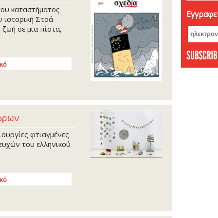
Δεκέμ
του καταστήματος
Εγγραφεί
Νοέμβ
ν ιστορική Στοά
Οκτώβ
 ζωή σε μια πίστα,
Σεπτέ
Αύγου
Ιούνι
ικό
Μάιος
Απρίλ
Φεβρο
Ιανου
πόρων
Δεκέμ
μιουργίες φτιαγμένες
Νοέμβ
ευχών του ελληνικού
Οκτώβ
Σεπτέ
Αύγου
ικό
Ιούλι
Ιούνι
Μάιος