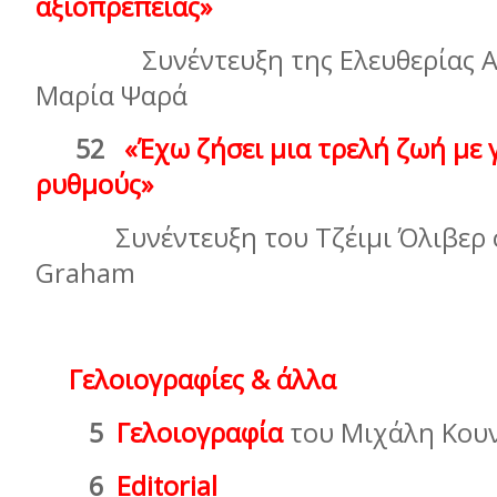
αξιοπρέπειας»
Συνέντευξη της Ελευθερίας Αρ
Μαρία Ψαρά
52
«Έχω ζήσει µια τρελή ζωή µε
ρυθμούς»
Συνέντευξη του Τζέιµι Όλιβερ σ
Graham
Γελοιογραφίες & άλλα
5
Γελοιογραφία
του Μιχάλη Κου
6
Editorial