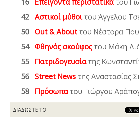
16
Επείγοντα περιστατικά
του Γ
42
Αστικοί μύθοι
του Άγγελου Τσ
50
Out & About
του Νέστορα Πο
54
Φθηνός σκούφος
του Μάκη Δι
55
Πατριδογευσία
της Κωνσταντ
56
Street News
της Αναστασίας Σ
58
Πρόσωπα
του Γιώργου Αράπο
ΔΙΑΔΩΣΤΕ ΤΟ