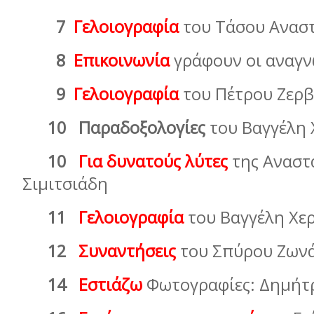
7
Γελοιογραφία
του Τάσου Ανασ
8
Επικοινωνία
γράφουν οι αναγν
9
Γελοιογραφία
του Πέτρου Ζερ
10 Παραδοξολογίες
του Βαγγέλη 
10
Για δυνατούς λύτες
της Αναστ
Σιµιτσιάδη
11
Γελοιογραφία
του Βαγγέλη Χε
12
Συναντήσεις
του Σπύρου Ζων
14
Εστιάζω
Φωτογραφίες: Δημήτ