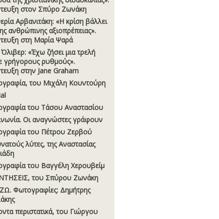
τευξη στον Σπύρο Ζωνάκη
ερία Αρβανιτάκη: «Η κρίση βάλλει
της ανθρώπινης αξιοπρέπειας».
τευξη στη Μαρία Ψαρά
ι Όλιβερ: «Έχω ζήσει µια τρελή
ε γρήγορους ρυθμούς».
τευξη στην Jane Graham
ογραφία, του Μιχάλη Κουντούρη
ial
ογραφία του Τάσου Αναστασίου
ινωνία. Οι αναγνώστες γράφουν
ογραφία του Πέτρου Ζερβού
υνατούς λύτες, της Αναστασίας
σιάδη
ογραφία του Βαγγέλη Χερουβείμ
ΝΤΗΣΕΙΣ, του Σπύρου Ζωνάκη
ΖΩ. Φωτογραφίες: Δημήτρης
άκης
οντα περιστατικά, του Γιώργου