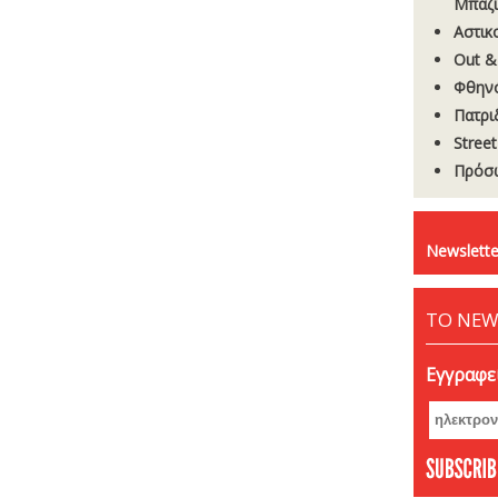
Μπαζί
Αστικ
Out &
Φθην
Πατρι
Stree
Πρόσω
Newslette
ΤΟ NEW
Εγγραφεί