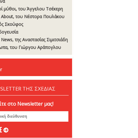
να
οί μύθοι, του Άγγελου Τσέκερη
 About, του Νέστορα Πουλάκου
ός Σκούφος
δογευσία
t News, της Αναστασίας Σιμιτσιάδη
πα, του Γιώργου Αράπογλου
r
SLETTER ΤΗΣ ΣΧΕΔΙΑΣ
τε στο Newsletter μας!