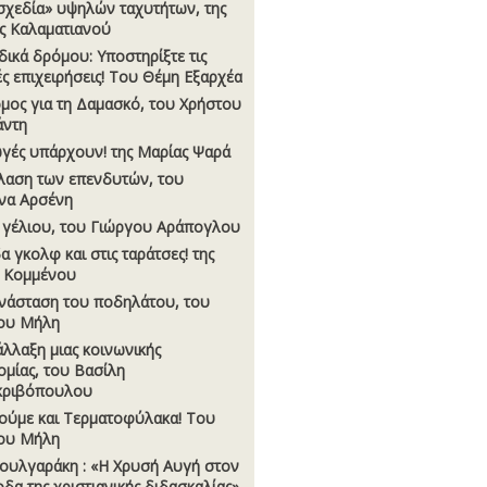
σχεδία» υψηλών ταχυτήτων, της
ς Καλαματιανού
δικά δρόμου: Υποστηρίξτε τις
ές επιχειρήσεις! Του Θέμη Εξαρχέα
μος για τη Δαμασκό, του Χρήστου
άντη
γές υπάρχουν! της Μαρίας Ψαρά
λαση των επενδυτών, του
να Αρσένη
 γέλιου, του Γιώργου Αράπογλου
α γκολφ και στις ταράτσες! της
 Κομμένου
νάσταση του ποδηλάτου, του
ου Μήλη
άλλαξη μιας κοινωνικής
ομίας, του Βασίλη
κριβόπουλου
ούμε και Τερματοφύλακα! Του
ου Μήλη
ουλγαράκη : «Η Χρυσή Αυγή στον
οδα της χριστιανικής διδασκαλίας».