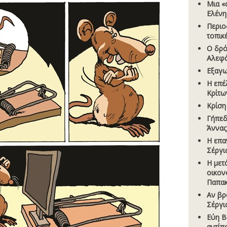
Μια «
Ελένη
Περιο
τοπικ
Ο δρό
Αλεφ
Εξαγω
Η επέ
Κρίτω
Κρίση
Γήπεδ
Άννας
Η επα
Σέργι
Η µετ
οικον
Παπα
Αν βρ
Σέργι
Εύη Β
αντίπ