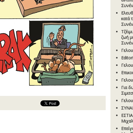
Συνέν
Ελευθ
κατά 
Συνέν
Τζέιµ
ζωή µ
Συνέν
Γελοι
Editor
Γελοι
Επικο
Γελοι
Για δ
Σιµιτ
Γελοι
ΣΥΝΑ
ΕΣΤΙΑ
Μιχαλ
Επείγ