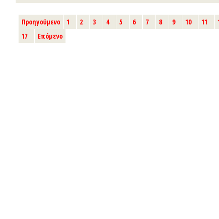
Προηγούμενο
1
2
3
4
5
6
7
8
9
10
11
17
Επόμενο