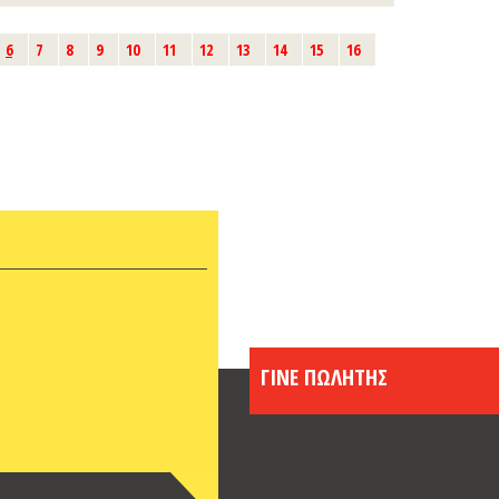
6
7
8
9
10
11
12
13
14
15
16
ΓΙΝΕ ΠΩΛΗΤΗΣ