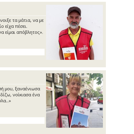
νοιξε τα μάτια, να με
ο είχα πέσει.
α είμαι απόβλητος».
ή μου, ξαναένιωσα
δίζω, νοίκιασα ένα
λα...»