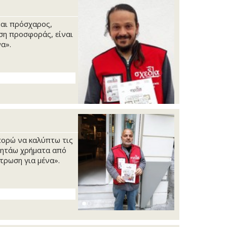
ναι πρόσχαρος,
ση προσφοράς, είναι
α».
πορώ να καλύπτω τις
 ζητάω χρήματα από
ύτρωση για μένα».