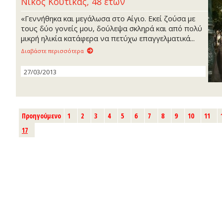
Νίκος Κούτικας, 48 ετών
«Γεννήθηκα και μεγάλωσα στο Αίγιο. Εκεί ζούσα με
τους δύο γονείς μου, δούλεψα σκληρά και από πολύ
μικρή ηλικία κατάφερα να πετύχω επαγγελματικά...
Διαβάστε περισσότερα
27/03/2013
Προηγούμενο
1
2
3
4
5
6
7
8
9
10
11
17