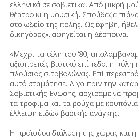
ελληνικά σε σοβιετικά. Από µικρή µο
θέατρο κι η µουσική. Σπούδαζα πιάν
στο ωδείο της πόλης. Ως έφηβη, ήθελ
δικηγόρος», αφηγείται η Δέσποινα.
«Μέχρι τα τέλη του ’80, απολαµβάναµ
αξιοπρεπές βιοτικό επίπεδο, η πόλη 
πλούσιος σιτοβολώνας. Επί περεστρό
αυτό σταµάτησε. Λίγο πριν την κατά
Σοβιετικής Ένωσης, αρχίσαµε να πρ
τα τρόφιµα και τα ρούχα µε κουπόνι
έλλειψη ειδών βασικής ανάγκης.
Η προϊούσα διάλυση της χώρας και η