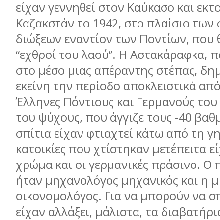
είχαν γεννηθεί στον Καύκασο και εκτ
Καζακστάν το 1942, στο πλαίσιο των 
διώξεων εναντίον των Ποντίων, που
“εχθροί του λαoύ”. H Αστακάραφκα, π
στο µέσο µιας απέραντης στέπας, δη
εκείνη την περίοδο αποκλειστικά από
Έλληνες Πόντιους και Γερµανούς του
του ψύχους, που άγγιζε τους -40 βαθ
σπίτια είχαν φτιαχτεί κάτω από τη γη
κατοικίες που χτίστηκαν µετέπειτα ε
χρώµα και οι γερµανικές πράσινο. Ο 
ήταν µηχανολόγος µηχανικός και η 
οικονοµολόγος. Για να µπορούν να 
είχαν αλλάξει, µάλιστα, τα διαβατήρι