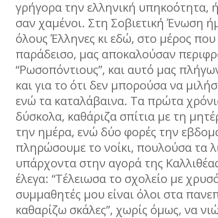
γρήγορα την ελληνική υπηκοότητα, 
σαν χαµένοι. Στη Σοβιετική Ένωση ή
όλους Έλληνες κι εδώ, στο µέρος πο
παράδεισο, µας αποκαλούσαν περιφρ
“Ρωσοπόντιους”, και αυτό µας πλήγω
και για το ότι δεν µπορούσα να µιλή
ενώ τα καταλάβαινα. Τα πρώτα χρόν
δύσκολα, καθάριζα σπίτια µε τη µητέ
την ηµέρα, ενώ δύο φορές την εβδοµά
πληρώσουµε το νοίκι, πουλούσα τα λ
υπάρχοντα στην αγορά της Καλλιθέας
έλεγα: “Τέλειωσα το σχολείο µε χρυσό
συµµαθητές µου είναι όλοι στα πανεπ
καθαρίζω σκάλες”, χωρίς όµως, να νι