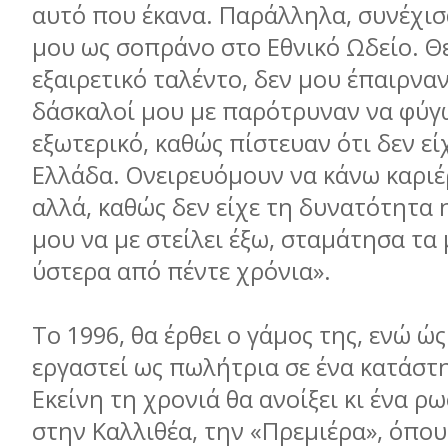
αυτό που έκανα. Παράλληλα, συνέχισ
µου ως σοπράνο στο Εθνικό Ωδείο. 
εξαιρετικό ταλέντο, δεν µου έπαιρνα
δάσκαλοί µου µε παρότρυναν να φύγ
εξωτερικό, καθώς πίστευαν ότι δεν ε
Ελλάδα. Ονειρευόµουν να κάνω καριέ
αλλά, καθώς δεν είχε τη δυνατότητα 
µου να µε στείλει έξω, σταµάτησα τ
ύστερα από πέντε χρόνια».
Το 1996, θα έρθει ο γάµος της, ενώ ώς
εργαστεί ως πωλήτρια σε ένα κατάστ
Εκείνη τη χρονιά θα ανοίξει κι ένα ρ
στην Καλλιθέα, την «Πρεµιέρα», όπου