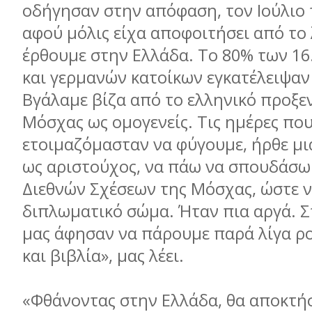
οδήγησαν στην απόφαση, τον Ιούλιο τ
αφού µόλις είχα αποφοιτήσει από το 
έρθουµε στην Ελλάδα. Το 80% των 16
και γερµανών κατοίκων εγκατέλειψαν
Βγάλαµε βίζα από το ελληνικό προξεν
Μόσχας ως οµογενείς. Τις ηµέρες πο
ετοιµαζόµασταν να φύγουµε, ήρθε µ
ως αριστούχος, να πάω να σπουδάσω 
Διεθνών Σχέσεων της Μόσχας, ώστε 
διπλωµατικό σώµα. Ήταν πια αργά. Στ
µας άφησαν να πάρουµε παρά λίγα ρο
και βιβλία», µας λέει.
«Φθάνοντας στην Ελλάδα, θα αποκτή