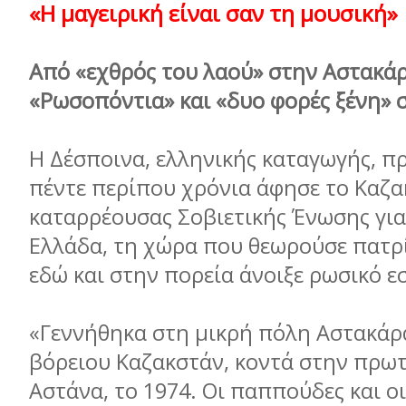
«Η µαγειρική είναι
σαν τη µουσική»
Από «εχθρός του λαού» στην Αστακά
«Ρωσοπόντια» και «δυο φορές ξένη» 
Η Δέσποινα, ελληνικής καταγωγής, πρ
πέντε περίπου χρόνια άφησε το Καζα
καταρρέουσας Σoβιετικής Ένωσης για
Ελλάδα, τη χώρα που θεωρούσε πατρί
εδώ και στην πορεία άνοιξε ρωσικό ε
«Γεννήθηκα στη µικρή πόλη Αστακάρ
βόρειου Καζακστάν, κοντά στην πρω
Αστάνα, το 1974. Οι παππούδες και οι