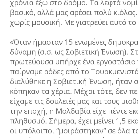
χρόνια έξω στο δρόμο. Τα λεφτά νομί
βασικό, αλλά μας αρέσει πολύ κιόλας
χωρίς μουσική. Με γιατρεύει αυτό τ
«Όταν ήμασταν 15 ενωμένες δημοκρατ
δύναμη (σ.σ. ως Σοβιετική Ένωση). Σ
πρωτεύουσα υπήρχε ένα εργοστάσιο γ
παίρναμε ρόδες από το Τουρκμενιστ
διαλύθηκε η Σοβιετική Ένωση, ήταν 
κόπηκαν τα χέρια. Μέχρι τότε, δεν π
είχαμε τις δουλειές μας και τους μισθ
την εποχή, η Μολδαβία είχε πέντε ε
πληθυσμό. Σήμερα, έχει μείνει 1,5 εκ
οι υπόλοιποι “μοιράστηκαν” σε όλα τ