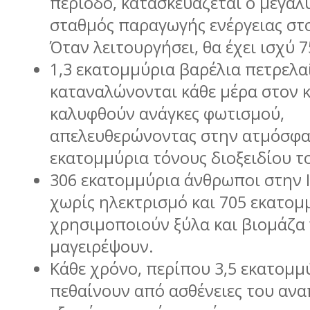
περίοδο, κατασκευάζεται ο µεγαλ
σταθµός παραγωγής ενέργειας στ
Όταν λειτουργήσει, θα έχει ισχύ 
1,3 εκατοµµύρια βαρέλια πετρελα
καταναλώνονται κάθε µέρα στον κ
καλυφθούν ανάγκες φωτισµού,
απελευθερώνοντας στην ατµόσφα
εκατοµµύρια τόνους διοξειδίου 
306 εκατοµµύρια άνθρωποι στην Ι
χωρίς ηλεκτρισµό και 705 εκατοµ
χρησιµοποιούν ξύλα και βιοµάζα 
µαγειρέψουν.
Κάθε χρόνο, περίπου 3,5 εκατοµ
πεθαίνουν από ασθένειες του αν