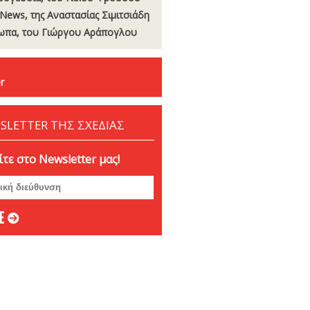
tNews, της Αναστασίας Σιµιτσιάδη
πα, του Γιώργου Αράπογλου
r
SLETTER ΤΗΣ ΣΧΕΔΙΑΣ
τε στο Newsletter μας!