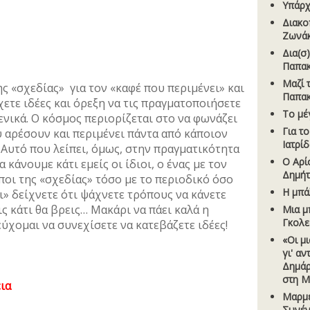
Υπάρχ
Διακο
Ζωνά
Δια(σ
Παπα
Μαζί 
 «σχεδίας» για τον «καφέ που περιμένει» και
Παπα
χετε ιδέες και όρεξη να τις πραγματοποιήσετε
Το µέ
γενικά. Ο κόσμος περιορίζεται στο να φωνάζει
Για τ
υ αρέσουν και περιμένει πάντα από κάποιον
Ιατρί
 Αυτό που λείπει, όμως, στην πραγματικότητα
Ο Αρίσ
α κάνουμε κάτι εμείς οι ίδιοι, ο ένας με τον
Δηµή
ποι της «σχεδίας» τόσο με το περιοδικό όσο
Η µπά
ι» δείχνετε ότι ψάχνετε τρόπους να κάνετε
ις κάτι θα βρεις… Μακάρι να πάει καλά η
Μια µ
Γκολ
ύχομαι να συνεχίσετε να κατεβάζετε ιδέες!
«Οι µ
γι' α
Δηµάρ
στη Μ
ια
Μαρµε
Συνέν