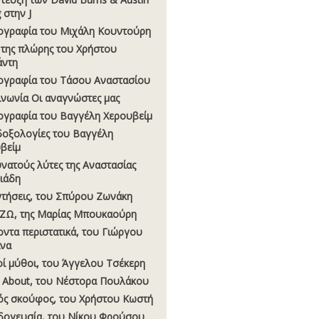
 στην J
ογραφία του Μιχάλη Κουντούρη
 της πλώρης του Χρήστου
άντη
ογραφία του Τάσου Αναστασίου
ινωνία Οι αναγνώστες µας
ογραφία του Βαγγέλη Χερουβείµ
οξολογίες του Βαγγέλη
βείµ
υνατούς λύτες της Αναστασίας
σιάδη
τήσεις, του Σπύρου Ζωνάκη
ΖΩ, της Μαρίας Μπουκαούρη
οντα περιστατικά, του Γιώργου
να
οί µύθοι, του Άγγελου Τσέκερη
 About, του Νέστορα Πουλάκου
ς σκούφος, του Χρήστου Κωστή
δογευσία, του Νίκου Φρούσου