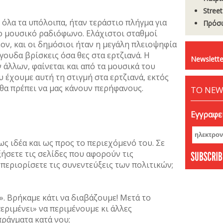
Stree
’ όλα τα υπόλοιπα, ήταν τεράστιο πλήγμα για
Πρόσω
το μουσικό ραδιόφωνο. Ελάχιστοι σταθμοί
ον, και οι δημόσιοι ήταν η μεγάλη πλειοψηφία
γουδα βρίσκεις όσα θες στα ερτζιανά. Η
Newslette
 άλλων, φαίνεται και από τα μουσικά του
υ έχουμε αυτή τη στιγμή στα ερτζιανά, εκτός
ν θα πρέπει να μας κάνουν περήφανους.
ΤΟ NEW
Εγγραφεί
ως ιδέα και ως προς το περιεχόμενό του. Σε
ξήσετε τις σελίδες που αφορούν τις
 περιορίσετε τις συνεντεύξεις των πολιτικών;
». Βρήκαμε κάτι να διαβάζουμε! Μετά το
εριμένει» να περιμένουμε κι άλλες
πράγματα κατά νου;