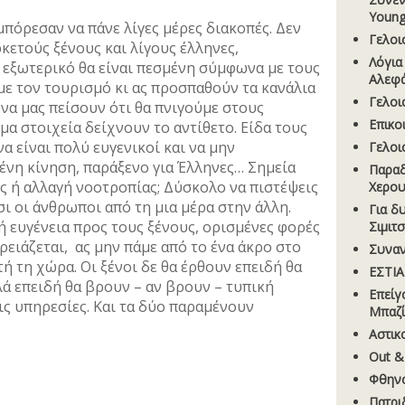
Young
μπόρεσαν να πάνε λίγες μέρες διακοπές. Δεν
Γελοι
ρκετούς ξένους και λίγους έλληνες,
Λόγια
 εξωτερικό θα είναι πεσμένη σύμφωνα με τους
Αλεφ
ε τον τουρισμό κι ας προσπαθούν τα κανάλια
Γελοι
 να μας πείσουν ότι θα πνιγούμε στους
Επικο
μα στοιχεία δείχνουν το αντίθετο. Είδα τους
 είναι πολύ ευγενικοί και να μην
Γελοι
ένη κίνηση, παράξενο για Έλληνες… Σημεία
Παραδ
ς ή αλλαγή νοοτροπίας; Δύσκολο να πιστέψεις
Χερου
σι οι άνθρωποι από τη μια μέρα στην άλλη.
Για δ
ή ευγένεια προς τους ξένους, ορισμένες φορές
Σιµιτ
ρειάζεται, ας μην πάμε από το ένα άκρο στο
Συναν
ή τη χώρα. Οι ξένοι δε θα έρθουν επειδή θα
ΕΣΤΙΑ
λά επειδή θα βρουν – αν βρουν – τυπική
Επείγ
ις υπηρεσίες. Και τα δύο παραμένουν
Μπαζί
Aστικ
Out &
Φθηνό
Πατρι