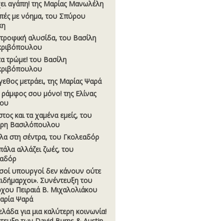
ει αγάπη! της Μαρίας Μανωλέλη
πές µε νόηµα, του Σπύρου
κη
)τροφική αλυσίδα, του Βασίλη
κριβόπουλου
τα τρώµε! του Βασίλη
κριβόπουλου
γεθος µετράει, της Μαρίας Ψαρά
ο ράµφος σου µόνο! της Ελίνας
δου
τος και τα χαµένα εµείς, του
τρη Βασιλόπουλου
λα στη σέντρα, του Γκολεαδόρ
πάλα αλλάζει ζωές, του
εαδόρ
ισοί υπουργοί δεν κάνουν ούτε
ντιδήµαρχοι». Συνέντευξη του
χου Πειραιά Β. Μιχαλολιάκου
αρία Ψαρά
λάδα για µια καλύτερη κοινωνία!
τευξη των David Burns & Austin