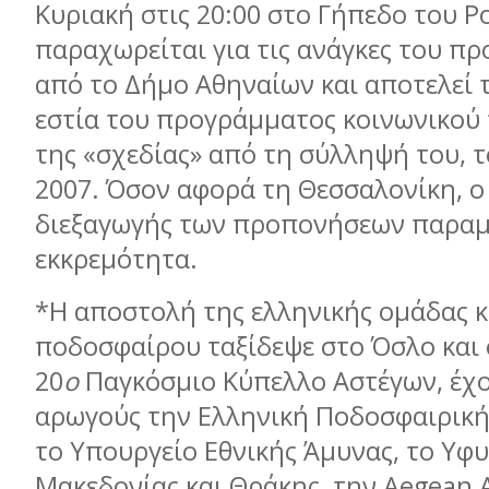
Κυριακή στις 20:00 στο Γήπεδο του Ρ
παραχωρείται για τις ανάγκες του π
από το Δήμο Αθηναίων και αποτελεί 
εστία του προγράμματος κοινωνικού
της «σχεδίας» από τη σύλληψή του, 
2007. Όσον αφορά τη Θεσσαλονίκη, ο
διεξαγωγής των προπονήσεων παραμ
εκκρεμότητα.
*Η αποστολή της ελληνικής ομάδας 
ποδοσφαίρου ταξίδεψε στο Όσλο και
20
ο
Παγκόσμιο Κύπελλο Αστέγων, έχ
αρωγούς την Ελληνική Ποδοσφαιρικ
το
Y
πουργείο Εθνικής Άμυνας, το Υφ
Μακεδονίας και Θράκης, την
Aegean A