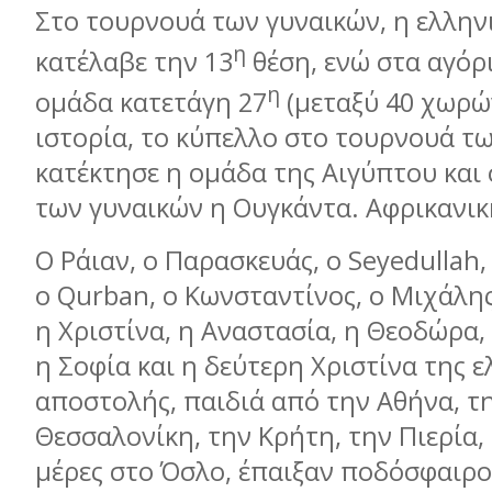
Στο τουρνουά των γυναικών, η ελλην
η
κατέλαβε την 13
θέση, ενώ στα αγόρ
η
ομάδα κατετάγη 27
(μεταξύ 40 χωρών
ιστορία, το κύπελλο στο τουρνουά τ
κατέκτησε η ομάδα της Αιγύπτου και
των γυναικών η Ουγκάντα. Αφρικανικ
Ο Ράιαν, ο Παρασκευάς, ο
Seyedullah
,
ο
Qurban
, ο Κωνσταντίνος, ο Μιχάλης
η Χριστίνα, η Αναστασία, η Θεοδώρα,
η Σοφία και η δεύτερη Χριστίνα της 
αποστολής, παιδιά από την Αθήνα, τ
Θεσσαλονίκη, την Κρήτη, την Πιερία,
μέρες στο Όσλο, έπαιξαν ποδόσφαιρο