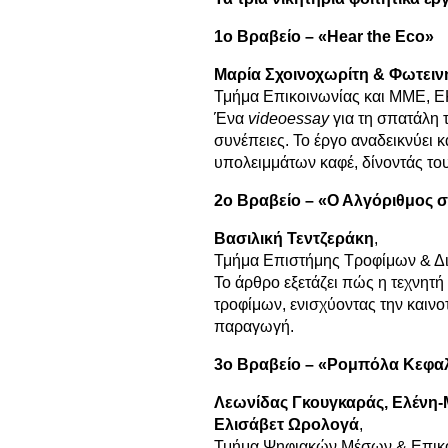
1ο Βραβείο – «
Hear
the
Eco
»
Μαρία Σχοινοχωρίτη & Φωτει
Τμήμα Επικοινωνίας και ΜΜΕ, 
Ένα
videoessay
για τη σπατάλη 
συνέπειες. Το έργο αναδεικνύει
υπολειμμάτων καφέ, δίνοντάς του
2ο Βραβείο – «Ο Αλγόριθμος σ
Βασιλική Τεντζεράκη
,
Τμήμα Επιστήμης Τροφίμων & Δ
Το άρθρο εξετάζει πώς η τεχνητ
τροφίμων, ενισχύοντας την καινο
παραγωγή.
3ο Βραβείο – «Ρομπόλα Κεφαλ
Λεωνίδας Γκουγκαράς, Ελένη-
Ελισάβετ Ωρολογά
,
Τμήμα Ψηφιακών Μέσων & Επικοι