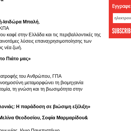
Εγγραφεί
Νοέμβ
Οκτώβ
Σεπτέ
νή-Ισιδώρα Μπαλή
,
Αύγου
ΕΚΠΑ
του καφέ στην Ελλάδα και τις περιβαλλοντικές της
Ιούνι
 καινοτόμες λύσεις επαναχρησιμοποίησης των
Μάιος
ς νέα ζωή.
Απρίλ
Φεβρο
το Πιάτο μας»
Ιανου
Δεκέμ
ιατροφής του Ανθρώπου, ΓΠΑ
Νοέμβ
ή νοημοσύνη μεταμορφώνει τη βιομηχανία
Οκτώβ
τομία, τη γνώση και τη βιωσιμότητα στην
Σεπτέ
Αύγου
ονιάς: Η παράδοση σε βιώσιμη εξέλιξη»
Ιούλι
Ιούνι
Μελίνα Θεοδοσίου, Σοφία Μαρμαρίδου&
Μάιος
Απρίλ
νωνίας, Ιόνιο Πανεπιστήμιο