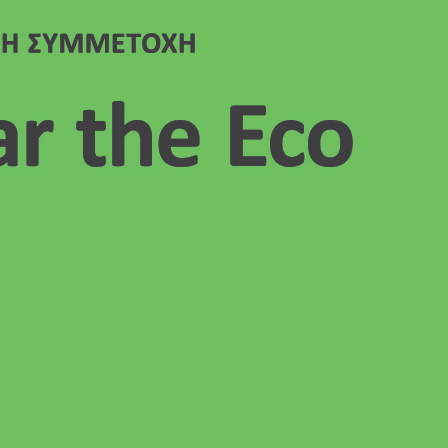
Σεπτέ
Αύγου
Ιούλι
Ιούνι
Απρίλ
Μάρτι
Φεβρο
Ιανου
Δεκέμ
Νοέμβ
Οκτώβ
Σεπτέ
Αύγου
Ιούλι
Ιούνι
Μάιος
Απρίλ