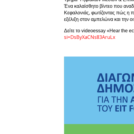
Ένα καλαίσθητο βίντεο που ανα
Κεφαλονιάς, φωτίζοντας πώς η π
εξέλιξη στον αμπελώνα και την ο
Δείτε
το
videoessay «
Η
ear the e
si=DsByXaCNs83AruLx