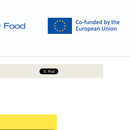
Σεπτέ
Αύγου
Ιούλι
Ιούνι
Μάιος
Απρίλ
Μάρτι
Φεβρο
Ιανου
Δεκέμ
Νοέμβ
Οκτώβ
Σεπτέ
Αύγου
Ιούλι
Ιούνι
Μάιος
Απρίλ