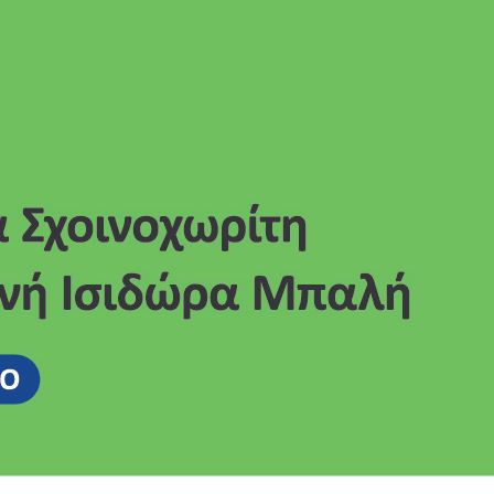
Μάρτι
Φεβρο
Ιανου
Δεκέμ
Νοέμβ
Οκτώβ
Σεπτέ
Αύγου
Ιούλι
Ιούνι
Μάιος
Απρίλ
Μάρτι
Φεβρο
Ιανου
Δεκέμ
Νοέμβ
Οκτώβ