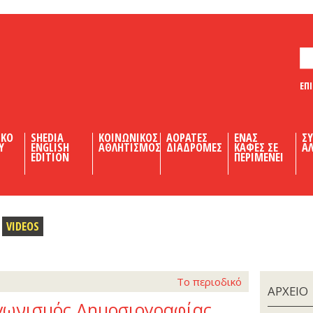
ΕΠ
ΙΚΟ
SHEDIA
ΚΟΙΝΩΝΙΚΟΣ
ΑΟΡΑΤΕΣ
ΕΝΑΣ
Σ
Υ
ENGLISH
ΑΘΛΗΤΙΣΜΟΣ
ΔΙΑΔΡΟΜΕΣ
ΚΑΦΕΣ ΣΕ
ΑΛ
EDITION
ΠΕΡΙΜΕΝΕΙ
VIDEOS
Το περιοδικό
ΑΡΧΕΙΟ
αγωνισμός Δημοσιογραφίας