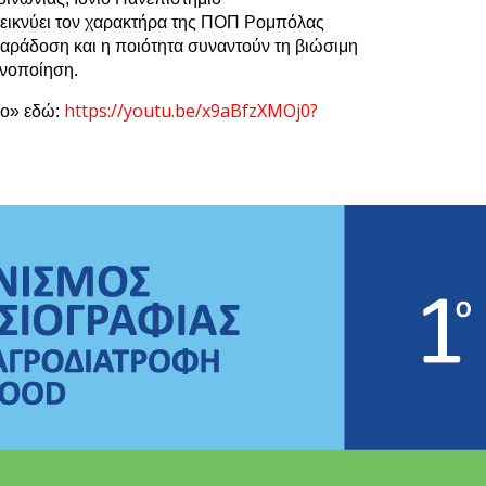
δεικνύει τον χαρακτήρα της ΠΟΠ Ρομπόλας
Μάρτι
αράδοση και η ποιότητα συναντούν τη βιώσιμη
Φεβρο
ινοποίηση.
Ιανου
Δεκέμ
https://youtu.be/x9aBfzXMOj0?
co»
εδώ
:
Νοέμβ
Οκτώβ
Σεπτέ
Αύγου
Ιούλι
Ιούλι
Μάιος
Απρίλ
Μάρτι
Φεβρο
Ιανου
Δεκέμ
Νοέμβ
Οκτώβ