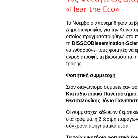
«Hear the Eco»
To
N
οέμβριο απονεμήθηκαν τα βρ
Δημοσιογραφίας για την Καινοτομ
οποίος πραγματοποιήθηκε στο π
τη
DISSCODissemination
-
Scie
να ενθαρρύνει τους φοιτητές να
αγροδιατροφή, τη βιωσιμότητα, τ
τροφής.
Φοιτητική συμμετοχή
Στον διαγωνισμό συμμετείχαν φοι
Καποδιστριακό Πανεπιστήμιο
Θεσσαλονίκης
,
Ιόνιο Πανεπιστ
Οι συμμετοχές κάλυψαν θεματικέ
στα τρόφιμα, η βιώσιμη παραγωγ
σύγχρονα αφηγηματικά μέσα.
Τα τρία νικητήρια φοιτητικά έρ