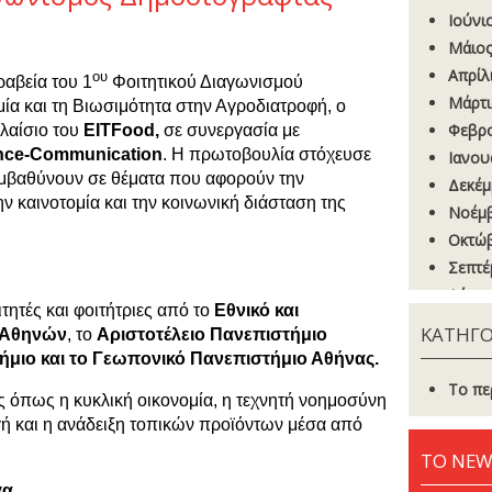
Ιούνι
Μάιος
Απρίλ
ου
αβεία του 1
Φοιτητικού Διαγωνισμού
Μάρτι
ία και τη Βιωσιμότητα στην Αγροδιατροφή, ο
Φεβρο
λαίσιο του
EITFood
,
σε συνεργασία με
nce
-
Communication
. Η πρωτοβουλία στόχευσε
Ιανου
 εμβαθύνουν σε θέματα που αφορούν την
Δεκέμ
ην καινοτομία και την κοινωνική διάσταση της
Νοέμβ
Οκτώβ
Σεπτέ
Αύγου
τητές και φοιτήτριες από το
Εθνικό και
Ιούνι
ΚΑΤΗΓΟ
 Αθηνών
, το
Αριστοτέλειο Πανεπιστήμιο
Μάιος
ήμιο και το Γεωπονικό Πανεπιστήμιο Αθήνας.
Απρίλ
Το πε
ς όπως η κυκλική οικονομία, η τεχνητή νοημοσύνη
Μάρτι
ή και η ανάδειξη τοπικών προϊόντων μέσα από
Φεβρο
ΤΟ NEW
Ιανου
Δεκέμ
γα