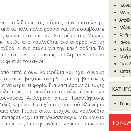
Ιούνι
Μάιος
Απρίλ
να στολίζουμε τις πόρτες των σπιτιών με
Μάρτι
από τα πολύ παλιά χρόνια και τότε συμβόλιζε
Φεβρο
ς φύσης στο σπιτικό. Στα μέρη της Μικράς
αν, εκτός από λουλούδια, ένα σκόρδο για τη
Ιανου
 εχθρό κι ένα στάχυ για την καλή σοδειά. Το
Δεκέμ
ς πόρτες των σπιτιών ώς του Άη Γιαννιού του
Νοέμβ
ις φωτιές του αγίου.
Οκτώβ
Σεπτέ
 από επτά ειδών λουλούδια και έχει δύναμη
θε στεφάνι βάζουν σκόρδο για τη βασκανία,
Αύγου
για να φέρει ευφορία. Για να πιάσουν οι ευχές
Ιούνι
ΚΑΤΗΓΟ
αλιότερα, το μαγιάτικο στεφάνι έπρεπε να
Μάιος
ουλούδια. Ανθισμένο σπίτι: Τριαντάφυλλα,
Απρίλ
Το πε
λιλά), γεράνια. Ευτυχία του σπιτιού: Kλωνάρια
Μάρτι
από ελιά. Γεμάτο σπίτι: Στάχυα και λουλούδια
Φεβρο
 παπαρούνες. Για τη γλωσσοφαγιά: Μια κουκιά
ΤΟ NEW
Ιανου
 καρπούς της. Για την αγάπη των κοριτσιών του
Δεκέμ