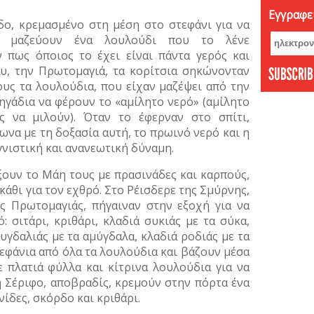
Εγγραφεί
Νοέμβ
ρδο, κρεμασμένο στη μέση στο στεφάνι για να
Οκτώβ
α, μαζεύουν ένα λουλούδι που το λένε
Σεπτέ
ν πως όποιος το έχει είναι πάντα γερός και
Αύγου
ου, την Πρωτομαγιά, τα κορίτσια σηκώνονταν
Ιούνι
ους τα λουλούδια, που είχαν μαζέψει από την
ηγάδια να φέρουν το «αμίλητο νερό» (αμίλητο
Μάιος
ς να μιλούν). Όταν το έφερναν στο σπίτι,
Απρίλ
ωνα με τη δοξασία αυτή, το πρωινό νερό και η
Φεβρο
γνιστική και ανανεωτική δύναμη.
Ιανου
Δεκέμ
ξουν το Μάη τους με πρασινάδες και καρπούς,
κάθι για τον εχθρό. Στο Ρέισδερε της Σμύρνης,
Νοέμβ
ης Πρωτομαγιάς, πήγαιναν στην εξοχή για να
Οκτώβ
 σιτάρι, κριθάρι, κλαδιά συκιάς με τα σύκα,
Σεπτέ
υγδαλιάς με τα αμύγδαλα, κλαδιά ροδιάς με τα
Αύγου
τεφάνια από όλα τα λουλούδια και βάζουν μέσα
Ιούλι
ε πλατιά φύλλα και κίτρινα λουλούδια για να
Ιούνι
η Σέριφο, αποβραδίς, κρεμούν στην πόρτα ένα
Μάιος
ίδες, σκόρδο και κριθάρι.
Απρίλ