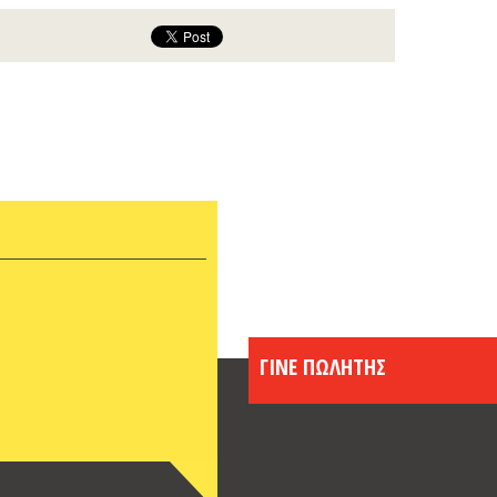
Μάρτι
Φεβρο
Ιανου
Δεκέμ
Νοέμβ
Οκτώβ
Σεπτέ
Αύγου
Ιούλι
Ιούλι
Μάιος
Απρίλ
Μάρτι
ΓΙΝΕ ΠΩΛΗΤΗΣ
Φεβρο
Ιανου
Δεκέμ
Νοέμβ
Οκτώβ