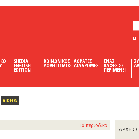
ΕΠ
ΙΚΟ
SHEDIA
ΚΟΙΝΩΝΙΚΟΣ
ΑΟΡΑΤΕΣ
ΕΝΑΣ
Σ
Υ
ENGLISH
ΑΘΛΗΤΙΣΜΟΣ
ΔΙΑΔΡΟΜΕΣ
ΚΑΦΕΣ ΣΕ
ΑΛ
EDITION
ΠΕΡΙΜΕΝΕΙ
VIDEOS
Το περιοδικό
ΑΡΧΕΙΟ