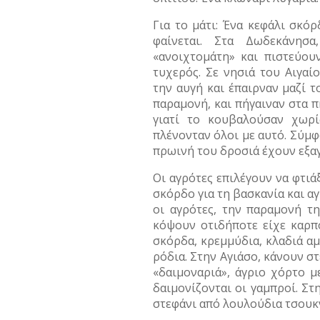
Για το μάτι: Ένα κεφάλι σκό
φαίνεται. Στα Δωδεκάνησ
«ανοιχτομάτη» και πιστεύου
τυχερός. Σε νησιά του Αιγαί
την αυγή και έπαιρναν μαζί τ
παραμονή, και πήγαιναν στα π
γιατί το κουβαλούσαν χωρί
πλένονταν όλοι με αυτό. Σύμφ
πρωινή του δροσιά έχουν εξα
Οι αγρότες επιλέγουν να φτιά
σκόρδο για τη βασκανία και αγ
οι αγρότες, την παραμονή τ
κόψουν οτιδήποτε είχε καρπό:
σκόρδα, κρεμμύδια, κλαδιά αμ
ρόδια. Στην Αγιάσο, κάνουν σ
«δαιμοναριά», άγριο χόρτο μ
δαιμονίζονται οι γαμπροί. Στ
στεφάνι από λουλούδια τσουκν