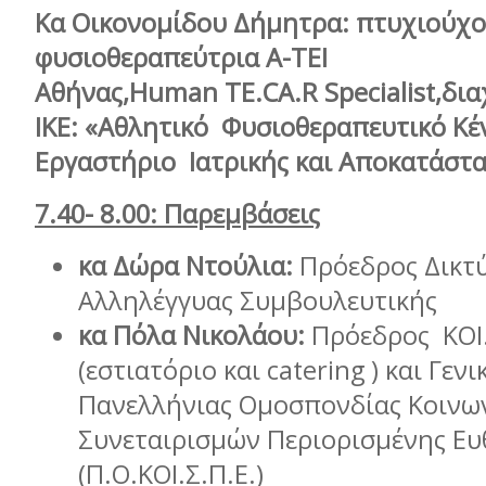
Κα Οικονομίδου Δήμητρα:
πτυχιούχ
φυσιοθεραπεύτρια Α-ΤΕΙ
Αθήνας,
Human
TE
.
CA
.
R
Specialist
,δια
ΙΚΕ: «Αθλητικό Φυσιοθεραπευτικό Κέ
Εργαστήριο Ιατρικής και Αποκατάστα
7.40- 8.00:
Παρεμβάσεις
κα Δώρα Ντούλια:
Πρόεδρος Δικτ
Αλληλέγγυας Συμβουλευτικής
κα Πόλα Νικολάου:
Πρόεδρος ΚΟΙ.
(εστιατόριο και catering ) και Γε
Πανελλήνιας Ομοσπονδίας Κοινω
Συνεταιρισμών Περιορισμένης Ευ
(Π.Ο.ΚΟΙ.Σ.Π.Ε.)