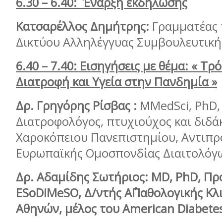
6.30 – 6.40: Έναρξη εκδήλωσης
Κατσαρέλλος Δημήτρης:
Γραμματέας 
Δικτύου Αλληλέγγυας Συμβουλευτική
6.40 – 7.40: Εισηγήσεις με θέμα:
« Τρό
Διατροφή και Υγεία στην Πανδημία »
Δρ. Γρηγόρης Ρίσβας :
ΜΜedSci, PhD, 
Διατροφολόγος, πτυχιούχος και διδά
Χαροκόπειου Πανεπιστημίου, Αντιπρ
Ευρωπαϊκής Ομοσπονδίας Διαιτολόγ
Δρ. Αδαμίδης Σωτήριος:
ΜD, PhD, Πρ
ESoDiMeSO, Δ/ντής Α΄Παθολογικής Κλι
Αθηνών, μέλος του American Diabetes