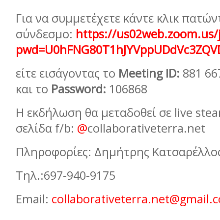
Για να συμμετέχετε κάντε κλικ πατών
σύνδεσμο:
https://us02web.zoom.us/
pwd=U0hFNG80T1hJYVppUDdVc3ZQV
είτε εισάγοντας το
Meeting ID:
881 66
και το
Password
:
106868
Η εκδήλωση θα μεταδοθεί σε live ste
σελίδα f/b:
@
collaborativeterra.net
Πληροφορίες: Δημήτρης Κατσαρέλλο
Τηλ.:697-940-9175
Email:
collaborativeterra.net@gmail.