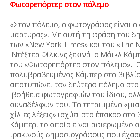
Φωτορεπόρτερ στον πόλεµο
«Στον πόλεµο, ο φωτογράφος είναι ο
µάρτυρας». Με αυτή τη φράση του δ
των «New York Times» και του «The 
Ντέξτερ Φίλκινς ξεκινά ο Μάικλ Κάµ
του «Φωτορεπόρτερ στον πόλεµο». 
πολυβραβευµένος Κάµπερ στο βιβλίο
αποτυπώνει τον δεύτερο πόλεµο στο 
βοήθεια φωτογραφιών του ίδιου, αλ
συναδέλφων του. Το τετριµµένο «µια 
χίλιες λέξεις» ισχύει στο έπακρο στο 
Κάµπερ, το οποίο είναι αφιερωµένο σ
ιρακινούς δηµοσιογράφους που έχασ