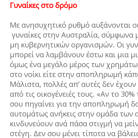
Γυναίκες στο δρόµο
Με ανησυχητικό ρυθµό αυξάνονται οι
γυναίκες στην Αυστραλία, σύµφωνα µ
µη κυβερνητικών οργανισµών. Οι γυν
µπορεί να λαµβάνουν έστω και µια µ
όµως ένα µεγάλο µέρος των χρηµάτων
στο νοίκι είτε στην αποπληρωµή κάπ
Μάλιστα, πολλές απ’ αυτές δεν έχουν
από τις οικογένειές τους. «Αν το 30%
σου πηγαίνει για την αποπληρωµή δα
αυτοµάτως ανήκεις στην οµάδα των
κινδυνεύουν ανά πάσα στιγµή να µεί
στέγη. Δεν σου µένει τίποτα να βάλει