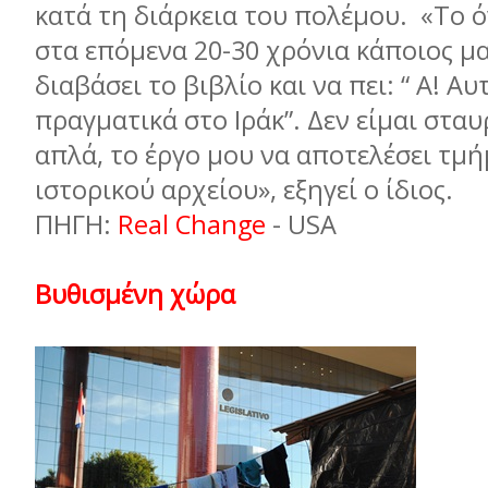
κατά τη διάρκεια του πολέµου. «Το ό
στα επόµενα 20-30 χρόνια κάποιος µ
διαβάσει το βιβλίο και να πει: “ Α! Α
πραγµατικά στο Ιράκ”. Δεν είµαι στα
απλά, το έργο µου να αποτελέσει τµή
ιστορικού αρχείου», εξηγεί ο ίδιος.
ΠΗΓΗ:
Real Change
- USA
Βυθισµένη χώρα