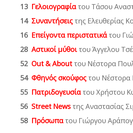
13
Γελοιογραφία
του Τάσου Αν
14
Συναντήσεις
της Ελευθερίας Κ
16
Επείγοντα περιστατικά
του Γι
28
Αστικοί µύθοι
του Άγγελου Τσ
52
Out & About
του Νέστορα Που
54
Φθηνός σκούφος
του Nέστορα
55
Πατριδογευσία
του Χρήστου Κ
56
Street News
της Αναστασίας Σ
58
Πρόσωπα
του Γιώργου Αράπο