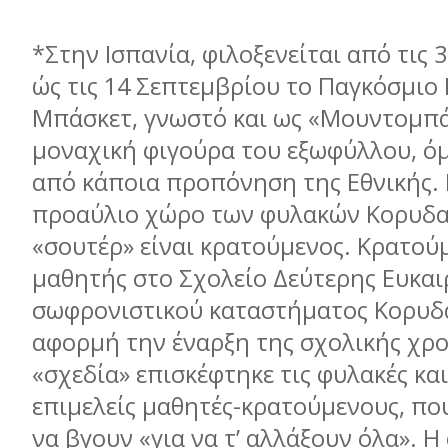
*Στην Ισπανία, φιλοξενείται από τις
ώς τις 14 Σεπτεµβρίου το Παγκόσµι
Μπάσκετ, γνωστό και ως «Μουντοµπά
µοναχική φιγούρα του εξωφύλλου, όµ
από κάποια προπόνηση της Εθνικής. 
προαύλιο χώρο των φυλακών Κορυδα
«σουτέρ» είναι κρατούµενος. Κρατού
µαθητής στο Σχολείο Δεύτερης Ευκαι
σωφρονιστικού καταστήµατος Κορυδ
αφορµή την έναρξη της σχολικής χρο
«σχεδία» επισκέφτηκε τις φυλακές και
επιµελείς µαθητές-κρατούµενους, πο
να βγουν «για να τ’ αλλάξουν όλα». 