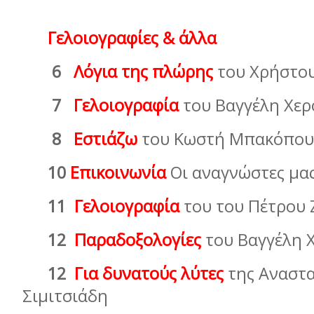
Γελοιογραφίες & άλλα
6
Λόγια της πλώρης
του Χρήστο
7
Γελοιογραφία
του Βαγγέλη Χερ
8
Εστιάζω
του Κωστή Μπακόπου
10
Επικοινωνία
Οι αναγνώστες µα
11
Γελοιογραφία
του του Πέτρο
12
Παραδοξολογίες
του Βαγγέλη 
12
Για δυνατούς λύτες
της Αναστα
Σιµιτσιάδη