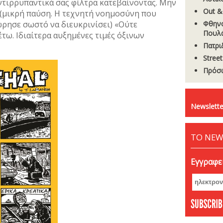
ντιρρυπαντικά σας φίλτρα κατεβαίνοντας. Μην
Out &
 (μικρή παύση. Η τεχνητή νοημοσύνη που
ώρησε σωστό να διευκρινίσει) «Ούτε
Φθηνό
Πουλ
τω. Ιδιαίτερα αυξημένες τιμές όξινων
Πατρι
Stree
Πρόσω
Newslette
ΤΟ NEW
Εγγραφεί