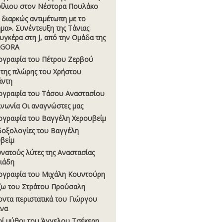
λιου στον Νέστορα Πουλάκο
ι διαρκώς αντιµέτωπη με το
µα». Συνέντευξη της Τάνιας
γκέρα στη J, από την Οµάδα της
AGORA
ογραφία του Πέτρου Ζερβού
 της πλώρης του Χρήστου
άντη
ογραφία του Τάσου Αναστασίου
ινωνία Οι αναγνώστες µας
ογραφία του Βαγγέλη Χερουβείµ
οξολογίες του Βαγγέλη
βείµ
υνατούς λύτες της Αναστασίας
σιάδη
ογραφία του Μιχάλη Κουντούρη
ζω του Στράτου Προύσαλη
οντα περιστατικά του Γιώργου
να
οί µύθοι του Άγγελου Τσέκερη