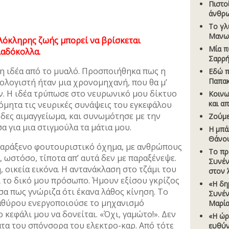
Πιστο
άνθρω
Το γλ
Μανω
λόκληρης ζωής μπορεί να βρίσκεται
Μία π
λαδόκολλα.
Σαρρ
η ιδέα από το μυαλό. Προσποιήθηκα πως η
Εδώ π
Παπα
ολογιστή ήταν μια χρονομηχανή, που θα μ’
ν. Η ιδέα τρύπωσε στο νευρωνικό μου δίκτυο
Κοινω
και α
ρόμητα τις νευρικές συνάψεις του εγκεφάλου
δες αιμαγγείωμα, και συνωμότησε με την
Ζούµε
α για μια στιγμούλα τα μάτια μου.
Η µπά
Θάνο
παράξενο φουτουριστικό όχημα, με ανθρώπους
Το πρ
, ωστόσο, τίποτα απ’ αυτά δεν με παραξένεψε.
Συνέν
 οικεία εικόνα. Η αντανάκλαση στο τζάμι του
στον 
 το δικό μου πρόσωπο. Ήμουν εξίσου γκρίζος
«Η δη
σα πως γνώριζα ότι έκανα λάθος κίνηση. Το
Συνέν
αθύρου ενεργοποιούσε το μηχανισμό
Μαρί
 κεφάλι μου να δονείται. «Όχι, γαμώτο!». Δεν
«Η ώρ
τα του σπόνσορα του ελεκτρο-καρ. Από τότε
ευθύν