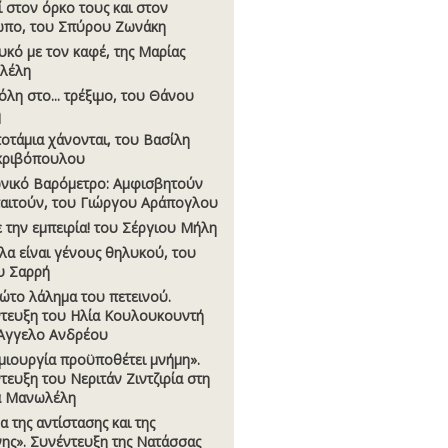
ί στον όρκο τους και στον
πο, του Σπύρου Ζωνάκη
υκό µε τον καφέ, της Μαρίας
λέλη
όλη στο... τρέξιµο, του Θάνου
ή
οτάµια χάνονται, του Βασίλη
κριβόπουλου
νικό Βαρόµετρο: Αµφισβητούν
παιτούν, του Γιώργου Αράπογλου
 την εµπειρία! του Σέργιου Μήλη
λα είναι γένους θηλυκού, του
υ Σαρρή
ώτο λάληµα του πετεινού.
τευξη του Ηλία Κουλουκουντή
Άγγελο Ανδρέου
µιουργία προϋποθέτει µνήµη».
τευξη του Νεριτάν Ζιντζιρία στη
α Μανωλέλη
α της αντίστασης και της
ης». Συνέντευξη της Νατάσσας