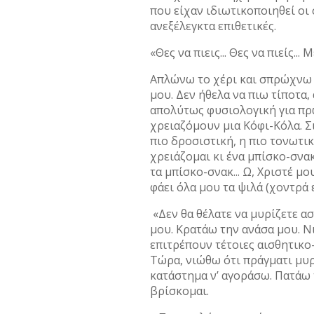
που είχαν ιδιωτικοποιηθεί οι 
ανεξέλεγκτα επιθετικές.
«Θες να πιεις... Θες να πιείς...
Απλώνω το χέρι και σπρώχνω
μου. Δεν ήθελα να πιω τίποτα,
απολύτως φυσιολογική για πρ
χρειαζόμουν μια Κόφι-Κόλα. Σι
πιο δροσιστική, η πιο τονωτικ
χρειάζομαι κι ένα μπίσκο-σνακ
τα μπίσκο-σνακ... Ω, Χριστέ μ
φάει όλα μου τα ψιλά (χοντρά 
«Δεν θα θέλατε να μυρίζετε ασ
μου. Κρατάω την ανάσα μου. Ν
επιτρέπουν τέτοιες αισθητικο-
Τώρα, νιώθω ότι πράγματι μυρ
κατάστημα ν’ αγοράσω. Πατάω 
βρίσκομαι.