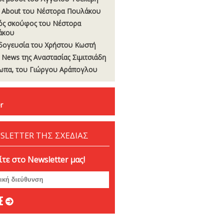
 About του Νέστορα Πουλάκου
ς σκούφος του Νέστορα
άκου
δογευσία του Χρήστου Κωστή
t News της Αναστασίας Σιµιτσιάδη
πα, του Γιώργου Αράπογλου
r
SLETTER ΤΗΣ ΣΧΕΔΙΑΣ
τε στο Newsletter μας!