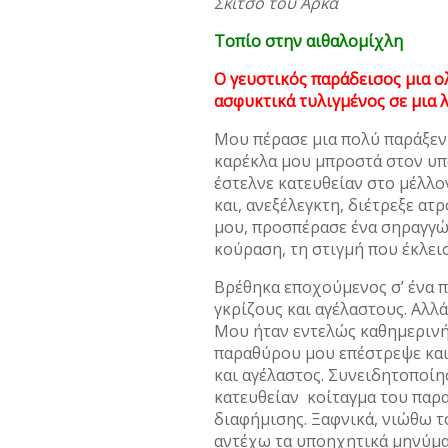
Σκίτσο του Αρκά
Τοπίο στην αιθαλομίχλη
Ο γευστικός παράδεισος μια ο
ασφυκτικά τυλιγμένος σε μια 
Μου πέρασε μια πολύ παράξεν
καρέκλα μου μπροστά στον υπ
έστελνε κατευθείαν στο μέλλο
και, ανεξέλεγκτη, διέτρεξε ατ
μου, προσπέρασε ένα σηραγγώ
κούραση, τη στιγμή που έκλεισ
Βρέθηκα εποχούμενος σ’ ένα 
γκρίζους και αγέλαστους. Αλλά
Μου ήταν εντελώς καθημερινή,
παραθύρου μου επέστρεψε και
και αγέλαστος. Συνειδητοποίη
κατευθείαν κοίταγμα του παρ
διαφήμισης. Ξαφνικά, νιώθω το
αντέχω τα υποηχητικά μηνύμα