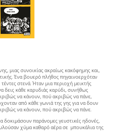
νης, μιας συνοικίας ακραίως κακόφημης και,
στικής. Ένα βουερό πλήθος πηγαινοερχόταν
 τέντες στενά. Ήταν μια περιοχή μεικτής
α δεις κάθε καρυδιάς καρύδι, συνήθως
κριβώς να κάνουν, πού ακριβώς να πάνε,
ρχονταν από κάθε γωνιά της γης για να δουν
κριβώς να κάνουν, πού ακριβώς να πάνε.
α δοκιμάσουν παράνομες γευστικές ηδονές,
υλούσαν χύμα καθαρό αέρα σε μπουκάλια της