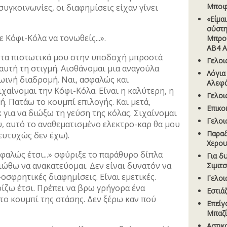
Μποφί
συγκοινωνίες, οι διαφημίσεις είχαν γίνει
«Είµα
σύστη
 Με Κόφι-Κόλα να τονωθείς...».
Μπρου
AB4 
 τα πιστωτικά μου στην υποδοχή μπροστά
Γελοι
 αυτή τη στιγμή. Αισθάνομαι μια αναγούλα
Λόγια
ωινή διαδρομή. Ναι, ασφαλώς και
Αλεφ
χαίνομαι την Κόφι-Κόλα. Είναι η καλύτερη, η
Γελοι
ή. Πατάω το κουμπί επιλογής. Και μετά,
Επικο
 για να διώξω τη γεύση της κόλας. Σιχαίνομαι
Γελοι
ου, αυτό το αναθεματισμένο ελεκτρο-καρ θα μου
Παραδ
ευτυχώς δεν έχω).
Χερου
φαλώς έτσι...» σφύριξε το παράθυρο δίπλα
Για δ
ιώθω να ανακατεύομαι. Δεν είναι δυνατόν να
Σιµιτ
οσφρητικές διαφημίσεις. Είναι εμετικές.
Γελοι
ίζω έτσι. Πρέπει να βρω γρήγορα ένα
Εστιά
το κουμπί της στάσης. Δεν ξέρω καν πού
Επείγ
Μπαζί
Aστικ