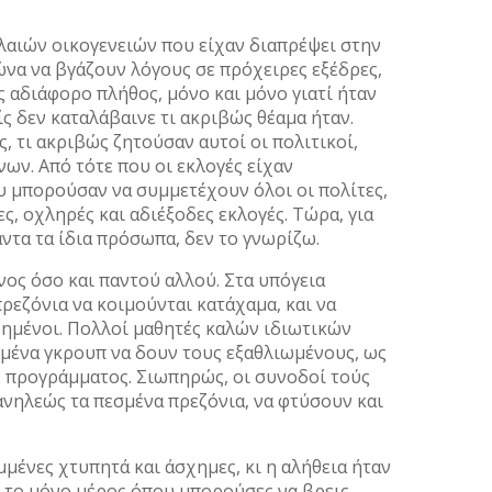
λαιών οικογενειών που είχαν διαπρέψει στην
να να βγάζουν λόγους σε πρόχειρες εξέδρες,
 αδιάφορο πλήθος, μόνο και μόνο γιατί ήταν
ίς δεν καταλάβαινε τι ακριβώς θέαμα ήταν.
ς, τι ακριβώς ζητούσαν αυτοί οι πολιτικοί,
ν. Από τότε που οι εκλογές είχαν
υ μπορούσαν να συμμετέχουν όλοι οι πολίτες,
ς, οχληρές και αδιέξοδες εκλογές. Τώρα, για
άντα τα ίδια πρόσωπα, δεν το γνωρίζω.
ος όσο και παντού αλλού. Στα υπόγεια
ρεζόνια να κοιμούνται κατάχαμα, και να
ρημένοι. Πολλοί μαθητές καλών ιδιωτικών
μένα γκρουπ να δουν τους εξαθλιωμένους, ως
ς προγράμματος. Σιωπηρώς, οι συνοδοί τούς
νηλεώς τα πεσμένα πρεζόνια, να φτύσουν και
μένες χτυπητά και άσχημες, κι η αλήθεια ήταν
ν το μόνο μέρος όπου μπορούσες να βρεις