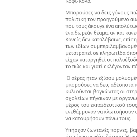
Κόφι-Κόλα.
Μπορούσες να δεις γόνους πα
πολιτική τον προηγούμενο αιώ
που τους άκουγε ένα απολύτως
ένα δωρεάν θέαμα, αν και κανε
Κανείς δεν καταλάβαινε, επίση
των ιδίων συμπεριλαμβανομένω
μετατραπεί σε κληρωτίδα όπο
είχαν καταργηθεί οι πολυέξοδε
το πώς και γιατί εκλέγονταν π
Ο αέρας ήταν εξίσου μολυσμέν
μπορούσες να δεις αδέσποτα π
κυλιούνται βογκώντας οι στε
σχολείων πήγαιναν με οργανω
μέρος του εκπαιδευτικού του
ενεθάρρυναν να κλωτσήσουν α
να κατουρήσουν πάνω τους.
Υπήρχαν ζωντανές πόρνες, βαμ
ότι είχαν μεγάλη ζήτηση. Ήτα