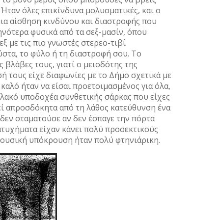
 Ήταν όλες επικίνδυνα μολυσματικές, και ο
μια αίσθηση κινδύνου και διαστροφής που
ηνότερα φυσικά από τα σεξ-μασίν, όπου
ξ με τις πιο γνωστές στερεο-τιβί
ύστα, το φύλο ή τη διαστροφή σου. Το
 βλάβες τους, γιατί ο μειοδότης της
ή τους είχε διαφωνίες με το Δήμο σχετικά με
καλό ήταν να είσαι προετοιμασμένος για όλα,
μαλακό υποδοχέα συνθετικής σάρκας που είχες
εί απροσδόκητα από τη λάθος κατεύθυνση ένα
 δεν σταματούσε αν δεν έσπαγε την πόρτα
ατυχήματα είχαν κάνει πολύ προσεκτικούς
 μουσική υπόκρουση ήταν πολύ φτηνιάρικη.