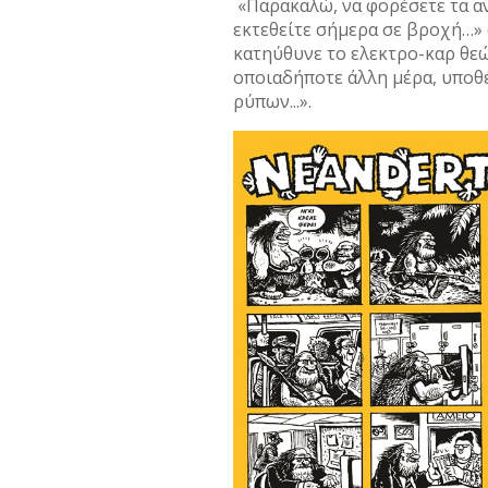
«Παρακαλώ, να φορέσετε τα α
εκτεθείτε σήμερα σε βροχή…»
κατηύθυνε το ελεκτρο-καρ θε
οποιαδήποτε άλλη μέρα, υποθέ
ρύπων...».