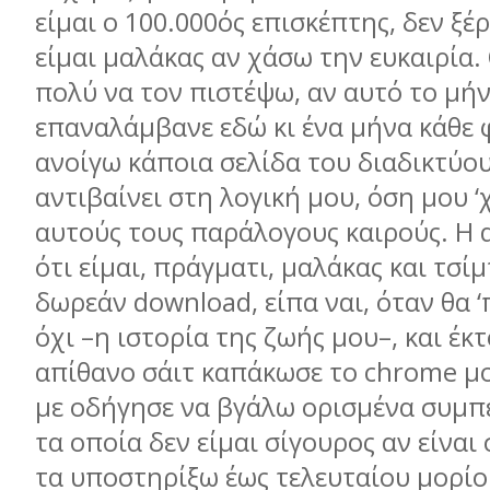
είμαι ο 100.000ός επισκέπτης, δεν ξέ
είμαι μαλάκας αν χάσω την ευκαιρία.
πολύ να τον πιστέψω, αν αυτό το μή
επαναλάμβανε εδώ κι ένα μήνα κάθε
ανοίγω κάποια σελίδα του διαδικτύο
αντιβαίνει στη λογική μου, όση μου ‘χ
αυτούς τους παράλογους καιρούς. Η α
ότι είμαι, πράγματι, μαλάκας και τσί
δωρεάν download, είπα ναι, όταν θα 
όχι –η ιστορία της ζωής μου–, και έκτ
απίθανο σάιτ καπάκωσε το chrome μο
με οδήγησε να βγάλω ορισμένα συμπ
τα οποία δεν είμαι σίγουρος αν είναι
τα υποστηρίξω έως τελευταίου μορίο