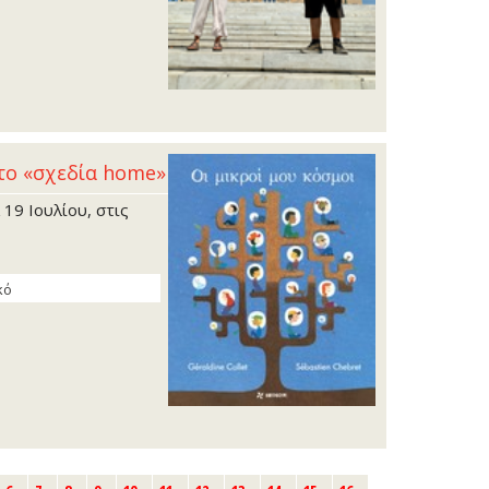
στο «σχεδία home»
19 Ιουλίου, στις
κό