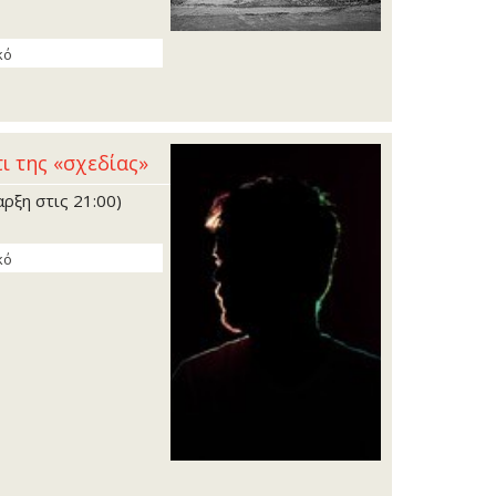
κό
ι της «σχεδίας»
ρξη στις 21:00)
κό