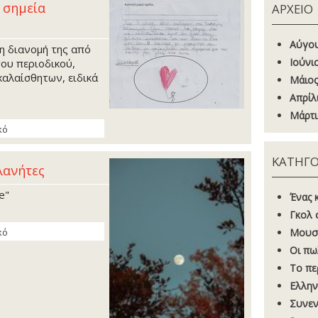
α σημεία
ΑΡΧΕΙΟ
Αύγου
τη διανομή της από
Ιούνι
ου περιοδικού,
καλαίσθητων, ειδικά
Μάιος
Απρίλ
Μάρτι
κό
ΚΑΤΗΓΟ
λανήτες
e"
Ένας 
Γκoλ 
κό
Μουσ
Οι πω
Το πε
Ελλην
Συνεν