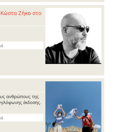
j Κώστα Ζήκο στο
κό
ους ανθρώπους της
αγγλόφωνης έκδοσης.
κό