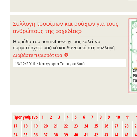
Συλλογή τροφίμων και ρούχων για τους
ανθρώπους της «σχεδίας»
Η ομάδα του nomikithess.gr σας καλεί να
συμμετάσχετε μαζικά και δυναμικά στη συλλογή...
Διαβάστε περισσότερα
19/12/2016
Κατηγορία
Το περιοδικό
Προηγούμενο
1
2
3
4
5
6
7
8
9
10
11
17
18
19
20
21
22
23
24
25
26
27
28
2
34
35
36
37
38
39
40
41
42
43
44
45
4