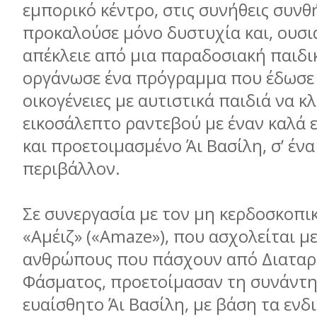
εµπορικό κέντρο, στις συνήθεις συνθ
προκαλούσε µόνο δυστυχία και, ουσι
απέκλειε από µια παραδοσιακή παιδικ
οργάνωσε ένα πρόγραµµα που έδωσε 
οικογένειες µε αυτιστικά παιδιά να κ
εικοσάλεπτο ραντεβού µε έναν καλά
και προετοιµασµένο Άι Βασίλη, σ’ έν
περιβάλλον.
Σε συνεργασία µε τον µη κερδοσκοπι
«Αµέιζ» («Amaze»), που ασχολείται µ
ανθρώπους που πάσχουν από Διαταρ
Φάσµατος, προετοίµασαν τη συνάντη
ευαίσθητο Άι Βασίλη, µε βάση τα εν