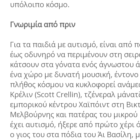
υπόλοιπο κόσµο.
Γνωριµία από πριν
Για τα παιδιά µε αυτισµό, είναι από
έως οδυνηρό να περιµένουν στη σειρά
κάτσουν στα γόνατα ενός άγνωστου ά
ένα χώρο µε δυνατή µουσική, έντονο
πλήθος κόσµου να κυκλοφορεί ανάµεσ
Κρέλιν (Scott Crellin), τζένεραλ µάνα
εµπορικού κέντρου Χαϊπόιντ στη Βικ
Μελβούρνης και πατέρας του µικρού
έχει αυτισµό, ήξερε από πρώτο χέρι ό
ο γιος του στα πόδια του Άι Βασίλη, 