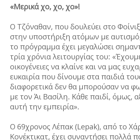
«Μερικά χο, χο, χο»!
Ο Τζόναθαν, που δουλεύει στο Φοίνιξ
στην υποστήριξη ατόµων µε αυτισµό,
το πρόγραµµα έχει µεγαλώσει σηµαντ
τρία χρόνια λειτουργίας του: «Έχουµε
οικογένειες να κλαίνε και να µας ευχ
ευκαιρία που δίνουµε στα παιδιά τους
διαφορετικά δεν θα µπορούσαν να 
µε τον Άι Βασίλη. Κάθε παιδί, όµως, α
αυτή την εµπειρία».
O 69χρονος Λέπακ (Lepak), από το Χά
Κονέκτικατ, έχει συναντήσει πολλά π