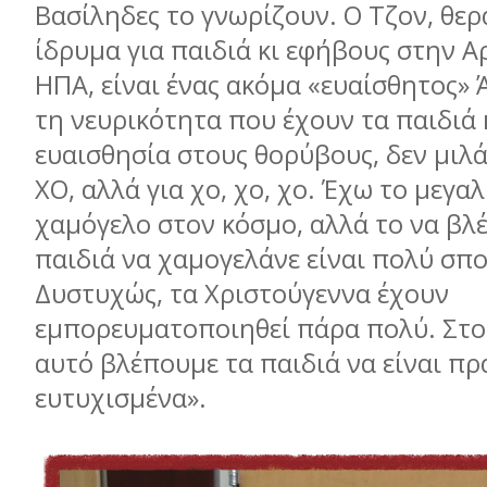
Βασίληδες το γνωρίζουν. Ο Τζον, θε
ίδρυµα για παιδιά κι εφήβους στην Α
ΗΠΑ, είναι ένας ακόµα «ευαίσθητος» 
τη νευρικότητα που έχουν τα παιδιά 
ευαισθησία στους θορύβους, δεν µιλά
ΧΟ, αλλά για χο, χο, χο. Έχω το µεγα
χαµόγελο στον κόσµο, αλλά το να βλ
παιδιά να χαµογελάνε είναι πολύ σπ
Δυστυχώς, τα Χριστούγεννα έχουν
εµπορευµατοποιηθεί πάρα πολύ. Στ
αυτό βλέπουµε τα παιδιά να είναι πρ
ευτυχισµένα».