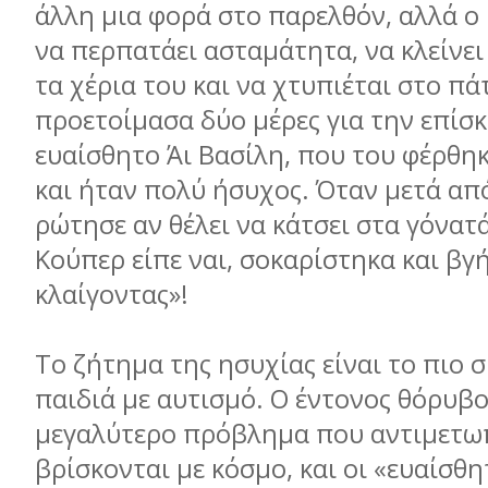
άλλη µια φορά στο παρελθόν, αλλά ο
να περπατάει ασταµάτητα, να κλείνει
τα χέρια του και να χτυπιέται στο π
προετοίµασα δύο µέρες για την επίσ
ευαίσθητο Άι Βασίλη, που του φέρθη
και ήταν πολύ ήσυχος. Όταν µετά απ
ρώτησε αν θέλει να κάτσει στα γόνατά
Κούπερ είπε ναι, σοκαρίστηκα και βγ
κλαίγοντας»!
Το ζήτηµα της ησυχίας είναι το πιο σ
παιδιά µε αυτισµό. Ο έντονος θόρυβος
µεγαλύτερο πρόβληµα που αντιµετω
βρίσκονται µε κόσµο, και οι «ευαίσθη