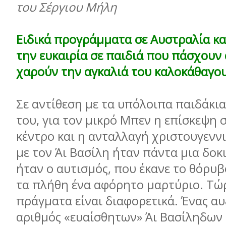
του Σέργιου Μήλη
Ειδικά προγράµµατα σε Αυστραλία κα
την ευκαιρία σε παιδιά που πάσχουν
χαρούν την αγκαλιά του καλοκάθαγου
Σε αντίθεση µε τα υπόλοιπα παιδάκια
του, για τον µικρό Μπεν η επίσκεψη σ
κέντρο και η ανταλλαγή χριστουγενν
µε τον Άι Βασίλη ήταν πάντα µια δοκι
ήταν ο αυτισµός, που έκανε το θόρυβ
τα πλήθη ένα αφόρητο µαρτύριο. Τώρ
πράγµατα είναι διαφορετικά. Ένας α
αριθµός «ευαίσθητων» Άι Βασίληδων 