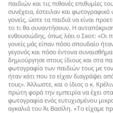
παιδιών και τις πιθανές επιθυµίες το
συνέχεια, έστειλαν και φωτογραφικό 
γονείς, ώστε τα παιδιά να είναι προε
το τι θα συναντήσουν. Η ανταπόκρισ
ενθουσιώδης, όπως λέει ο Σκοτ: «Οι 
γονείς µάς είπαν πόσο σπουδαίο ήτα
γεγονός και πόσο έντονα συναισθήµα
δηµιούργησε στους ίδιους και στα πα
φωτογραφία των παιδιών τους µε τον
ήταν κάτι που το είχαν διαγράψει απ
τους». Άλλωστε, και ο ίδιος ο κ. Κρέλι
πρώτη φορά την εµπειρία να έχει στα
φωτογραφία ενός ευτυχισµένου µικρ
αγκαλιά του Άι Βασίλη. «Το είχαµε 