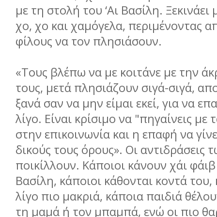
µε τη στολή του ‘Αι Βασίλη. Ξεκινάει 
χο, χο και χαµόγελα, περιµένοντας α
φίλους να τον πλησιάσουν.
«Τους βλέπω να µε κοιτάνε µε την ά
τους, µετά πλησιάζουν σιγά-σιγά, α
ξανά σαν να µην είµαι εκεί, για να επ
λίγο. Είναι κρίσιµο να "πηγαίνεις µε 
στην επικοινωνία και η επαφή να γίνε
δικούς τους όρους». Οι αντιδράσεις 
ποικίλλουν. Κάποιοι κάνουν χάι φάιβ 
Βασίλη, κάποιοι κάθονται κοντά του, 
λίγο πιο µακριά, κάποια παιδιά θέλου
τη µαµά ή τον µπαµπά, ενώ οι πιο θ