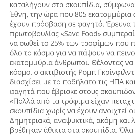
καταλήγουν στα σκουπίδια, σύµφωνα
Έθνη, την ώρα που 805 εκατοµµύρια
έχουν πρόσβαση σε φαγητό. Έρευνα 
πρωτοβουλίας «Save Food» συµπεραί
να σωθεί το 25% των τροφίµων που π
όλο το κόσµο για να πάψουν να πειν
εκατοµµύρια άνθρωποι. Θέλοντας να 
κόσµο, ο ακτιβιστής Ροµπ Γκρίνφιλν
διασχίσει µε το ποδήλατο τις ΗΠΑ και
φαγητά που έβρισκε στους σκουπιδον
«Πολλά από τα τρόφιµα είχαν πεταχτ
σκουπίδια χωρίς να έχουν ανοιχτεί ο
Δηµητριακά, αναψυκτικά, ακόµη και 
βρέθηκαν άθικτα στα σκουπίδια. Όλα