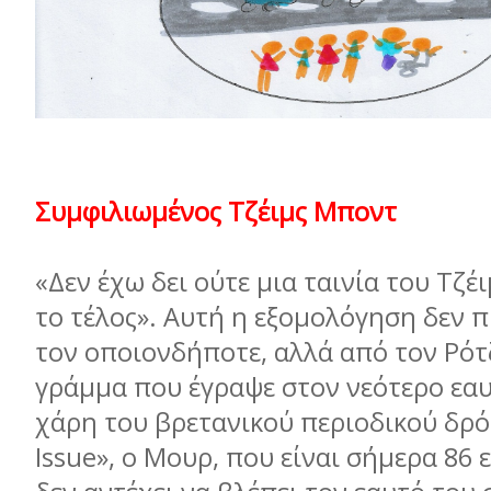
Συµφιλιωµένος Τζέιµς Μποντ
«Δεν έχω δει ούτε µια ταινία του Τζέ
το τέλος». Αυτή η εξοµολόγηση δεν 
τον οποιονδήποτε, αλλά από τον Ρότ
γράµµα που έγραψε στον νεότερο εαυ
χάρη του βρετανικού περιοδικού δρό
Issue», o Μουρ, που είναι σήµερα 86 