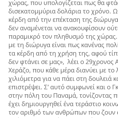
χώρας, που υπολογίζεται πως θα φτά
δισεκατοµµύρια δολάρια το χρόνο. Ω
κέρδη από την επέκταση της διώρυγ
δεν αναµένεται να ανακουφίσουν ούτ
παραµικρό τον πληθυσµό της χώρας
µε τη διώρυγα είναι πως κανένας πολ
τα κέρδη από τη χρήση της, αφού τίπ
δεν φτάνει σε µας», λέει ο 29χρονος
Χεράζο, που κάθε µέρα διανύει µε το
χιλιόµετρα για να πάει στη δουλειά κ
επιστρέψει. Σ’ αυτό συµφωνεί και ο Γ
στην πόλη του Παναµά, τονίζοντας 
έχει δηµιουργηθεί ένα τεράστιο κοιν
τον αριθµό των ανθρώπων που ζουν 