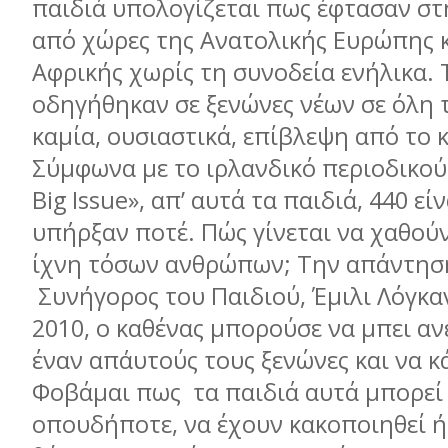
παιδιά υπολογίζεται πως έφτασαν στ
από χώρες της Ανατολικής Ευρώπης κ
Αφρικής χωρίς τη συνοδεία ενήλικα. 
οδηγήθηκαν σε ξενώνες νέων σε όλη 
καµία, ουσιαστικά, επίβλεψη από το 
Σύµφωνα µε το ιρλανδικό περιοδικο
Big Issue», απ’ αυτά τα παιδιά, 440 εί
υπήρξαν ποτέ. Πώς γίνεται να χαθού
ίχνη τόσων ανθρώπων; Την απάντηση
Συνήγορος του Παιδιού, Έµιλι Λόγκαν
2010, ο καθένας µπορούσε να µπει αν
έναν απ΄αυτούς τους ξενώνες και να κάν
Φοβάµαι πως τα παιδιά αυτά µπορεί 
οπουδήποτε, να έχουν κακοποιηθεί ή