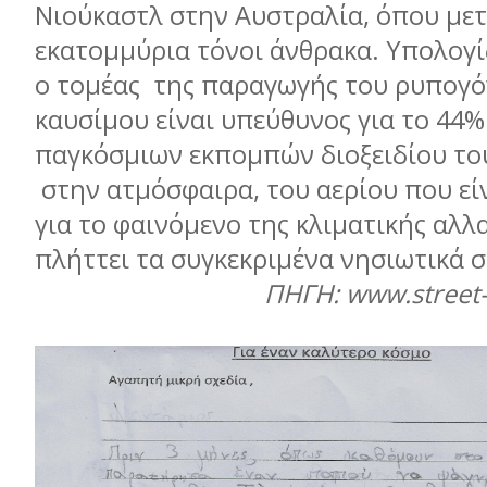
Νιούκαστλ στην Αυστραλία, όπου µε
εκατοµµύρια τόνοι άνθρακα. Υπολογί
ο τοµέας της παραγωγής του ρυπογ
καυσίµου είναι υπεύθυνος για το 44%
παγκόσµιων εκποµπών διοξειδίου το
στην ατµόσφαιρα, του αερίου που εί
για το φαινόµενο της κλιµατικής αλλ
πλήττει τα συγκεκριµένα νησιωτικά
ΠΗΓΗ: www.street-