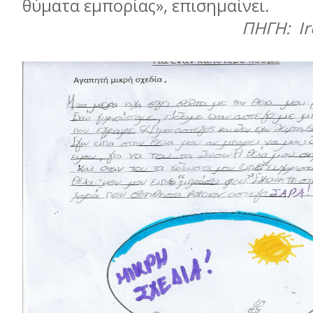
θύµατα εµπορίας», επισηµαίνει.
ΠΗΓΗ: Ire