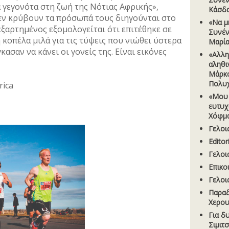
 γεγονότα στη ζωή της Νότιας Αφρικής»,
Κάσδα
δεν κρύβουν τα πρόσωπά τους διηγούνται στο
«Να µ
εξαρτημένος εξομολογείται ότι επιτέθηκε σε
Συνέν
 κοπέλα μιλά για τις τύψεις που νιώθει ύστερα
Μαρία
ασαν να κάνει οι γονείς της. Είναι εικόνες
«Αλλη
αληθι
Μάρκ
Πολυ
rica
«Μου 
ευτυχ
Χόφµα
Γελοι
Edito
Γελοι
Επικο
Γελοι
Παραδ
Χερου
Για δ
Σιµιτ