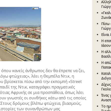
Αλληλ
Γιώρ
«Γκαλ
Ζωνά
Πίσω 
Γιώρ
Είναι
Η επα
Ιάσον
Η αλλ
Βασίλ
Η απώ
Παπα
 όπου κανείς άνθρωπος δεν θα έπρεπε να ζει,
Καταλ
όγω φτώχειας», λέει η Θεμπέλα Ντικ, η
Διόγ
υ βρίσκεται πίσω από την εκπομπή «Street
Δίχως
παιδί της Ντικ, καταγράφει πραγματικές
Γκολ
τιας Αφρικής σε μια προσπάθεια, όπως λέει
Ένας 
νουν γνωστές οι συνθήκες κάτω από τις οποίες
Αναστ
«Στους δρόμους βλέπω φτώχεια, βιασμούς,
Το ηµ
 ιστορίες των συνανθρώπων μας
Συνέν