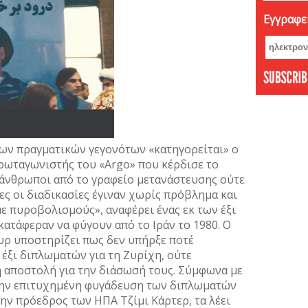
Εγγραφεί
των πραγματικών γεγονότων «κατηγορείται» ο
ρωταγωνιστής του «Argo» που κέρδισε το
 άνθρωποι από το γραφείο μετανάστευσης ούτε
ες οι διαδικασίες έγιναν χωρίς πρόβλημα και
ε πυροβολισμούς», αναφέρει ένας εκ των έξι
ατάφεραν να φύγουν από το Ιράν το 1980. Ο
ρ υποστηρίζει πως δεν υπήρξε ποτέ
 έξι διπλωματών για τη Ζυρίχη, ούτε
η αποστολή για την διάσωσή τους. Σύμφωνα με
α την επιτυχημένη φυγάδευση των διπλωματών
ώην πρόεδρος των ΗΠΑ Τζίμι Κάρτερ, τα λέει