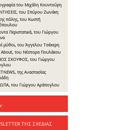
ογραφία του Μιχάλη Κουντούρη
ΝΤΗΣΕΙΣ, του Σπύρου Ζωνάκη
της πόλης, του Κωστή
όπουλου
οντα Περιστατικά, του Γιώργου
να
οί µύθοι, του Άγγελου Τσέκερη
 About, του Νέστορα Πουλάκου
ΟΣ ΣΚΟΥΦΟΣ, του Γιώργου
ογλου
TNEWS, της Αναστασίας
σιάδη
ΩΠΑ, του Γιώργου Αράπογλου
r
SLETTER ΤΗΣ ΣΧΕΔΙΑΣ