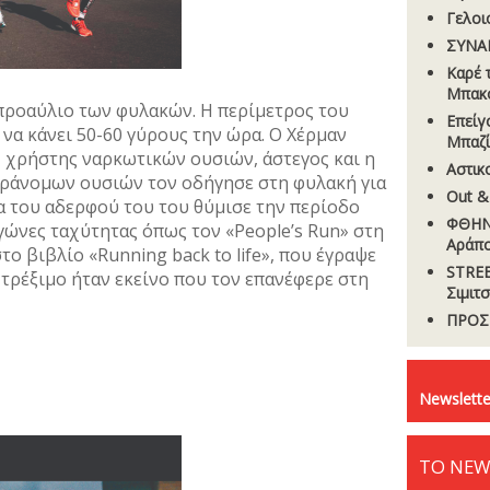
Γελοι
ΣΥΝΑ
Καρέ 
Μπακ
 προαύλιο των φυλακών. Η περίμετρος του
Επείγ
 να κάνει 50-60 γύρους την ώρα. Ο Χέρμαν
Μπαζί
, χρήστης ναρκωτικών ουσιών, άστεγος και η
Αστικ
αράνομων ουσιών τον οδήγησε στη φυλακή για
Out &
μα του αδερφού του του θύμισε την περίοδο
ΦΘΗΝ
γώνες ταχύτητας όπως τον «People’s Run» στη
Αράπ
ο βιβλίο «Running back to life», που έγραψε
STREE
 τρέξιμο ήταν εκείνο που τον επανέφερε στη
Σιµιτ
ΠΡΟΣ
Newslette
ΤΟ NEW