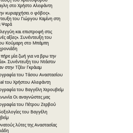
γλη στο Χρήστο Αλεφάντη
ην κυριαρχήσει ο φόβος».
τευξη του Γιώργου Καµίνη στη
 Ψαρά
λεγγύη και επιστροφή στις
νές αξίες». Συνέντευξη του
ου Κούµαρη στο Μπάµπη
χρονιάδη
πήρε µία ζωή για να βρω την
ία». Συνέντευξη του Ντάστιν
ν στην Τζέιν Γκράιαµ
ογραφία του Τάσου Αναστασίου
rial του Χρήστου Αλεφάντη
ογραφία του Βαγγέλη Χερουβείµ
ινωνία Οι αναγνώστες µας
ογραφία του Πέτρου Ζερβού
οξολογίες του Βαγγέλη
βείµ
υνατούς λύτες της Αναστασίας
σιάδη