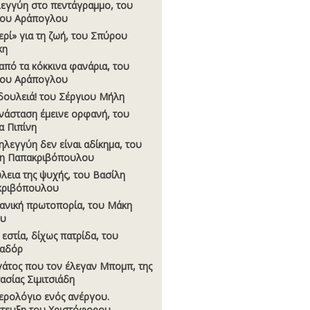
εγγύη στο πεντάγραµµο, του
γου Αράπογλου
ερί» για τη ζωή, του Σπύρου
κη
από τα κόκκινα φανάρια, του
γου Αράπογλου
 δουλειά! του Σέργιου Μήλη
νάσταση έµεινε ορφανή, του
α Πιπίνη
ηλεγγύη δεν είναι αδίκηµα, του
η Παπακριβόπουλου
λεια της ψυχής, του Βασίλη
κριβόπουλου
ανική πρωτοπορία, του Μάκη
ου
 εστία, δίχως πατρίδα, του
εαδόρ
γάτος που τον έλεγαν Μποµπ, της
ασίας Σιµιτσιάδη
ερολόγιο ενός ανέργου.
τευξη του Χριστόφορου