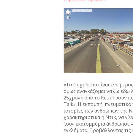
«Το Gugulethu είναι ένα μέρος
όμως αναγκάζομαι να ζω εδώ λ
25χρονη από το Κέιπ Τάουν πο
Talk». Η εκπομπή, πνευματικό 
ιστορίες των ανθρώπων της Νό
χαρακτηριστικά η Ντικ, να γί
ζουν εκατομμύρια άνθρωποι. 
εγκλήματα. Προβάλλοντας τις