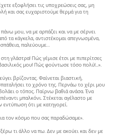
έχετε εξοφλήσει τις υποχρεώσεις σας, μη
λή και σας ευχαριστούμε θερμά για τη
άνω μου, να με αρπάζει και να με σέρνει
από τα κάγκελα, αντιστέκομαι απεγνωσμένα,
ροσπάθεια, παλεύουμε…
υ στη γλάστρα! Πώς γέμισε έτσι με πιπερίτσες
 βασιλικός μου! Πώς φούντωσε τόσο πολύ!...».
ύγει βρίζοντας. Φαίνεται βιαστική,
σπαταλήσει το χρόνο της. Περνάω το χέρι μου
ολάει ο τόπος. Παίρνω βαθιά ανάσα. Ένα
απέναντι μπαλκόνι. Στέκεται αγέλαστο με
 εντύπωση ότι με κατηγορεί.
ια τον κόσμο που σας παραδώσαμε».
ξέρω τι άλλο να πω. Δεν με ακούει και δεν με