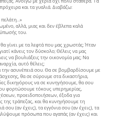
άπεζας. Ανοίγω με χέρια όχι πολύ σταθερά. Τα
πρόχειρα και τα γυαλιά. Διαβάζω:
ε πελάτη…»
μένο, αλλά, μιας και δεν έβλεπα καλά
τύπωσής του.
 θα γίνει με τα λεφτά που μας χρωστάς; Ήταν
γιατί κάνεις τον δύσκολο; Θέλεις να μας
λεις να βουλιάξεις την οικονομία μας; Να
ναρχία, αυτό θέλεις;
 την ασυνέπειά σου. Θα σε βομβαρδίσουμε με
άσχεσης, θα σε σύρουμε στα δικαστήρια,
ες δικηγόρους να σε κυνηγήσουμε, θα σου
σου φορτώσουμε τόκους υπερημερίας,
χέσεων, προειδοποιήσεων, έξοδα για
ς της τράπεζας, και θα κυνηγήσουμε τη
ιά σου (αν έχεις), τα εγγόνια σου (αν έχεις), τα
καλύψουμε πρόσωπα που αγαπάς (αν έχεις) και