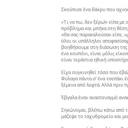
Σκούπισε ένα δάκρυ που αχνο
«Τι να πω, δεν ξέρω!» είπα με
πρόβλημα και μπήκα στη θέση 
«Θα σας παρακαλούσα» είπε, «μ
όλοι οι υπάλληλοι αποφασίσαμ
βοηθήσουμε στη διάσωση της 
ένα κουπόνι, είναι μόλις είκο
είναι τεράστια ηθική υποστήρι
Είχα συγκινηθεί τόσο που έβα
Φύλαγα πάντα σ’ ένα τσεπάκι 
ξέμενα από λεφτά. Αλλά πριν 
Έβγαλα έναν αναστεναγμό ανακ
Σηκώνομαι, βλέπω κάτω από τ
μάζεψε το ταχυδρομείο και μο