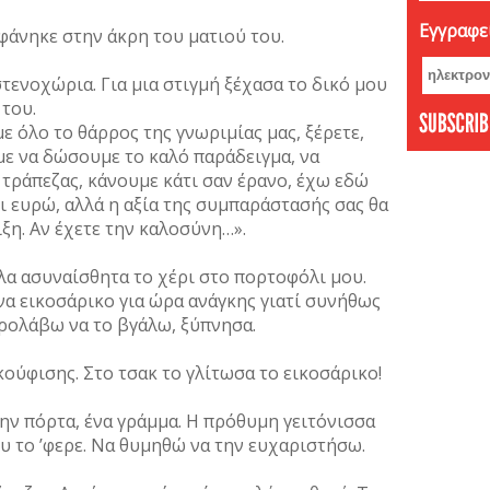
Εγγραφεί
φάνηκε στην άκρη του ματιού του.
 στενοχώρια. Για μια στιγμή ξέχασα το δικό μου
του.
ε όλο το θάρρος της γνωριμίας μας, ξέρετε,
ε να δώσουμε το καλό παράδειγμα, να
τράπεζας, κάνουμε κάτι σαν έρανο, έχω εδώ
σι ευρώ, αλλά η αξία της συμπαράστασής σας θα
ξη. Αν έχετε την καλοσύνη…».
λα ασυναίσθητα το χέρι στο πορτοφόλι μου.
ένα εικοσάρικο για ώρα ανάγκης γιατί συνήθως
προλάβω να το βγάλω, ξύπνησα.
ούφισης. Στο τσακ το γλίτωσα το εικοσάρικο!
ην πόρτα, ένα γράμμα. Η πρόθυμη γειτόνισσα
υ το ’φερε. Να θυμηθώ να την ευχαριστήσω.