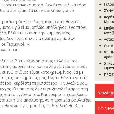
Γελοι
α τεράστια ανακούφιση. Δεν ήταν τελικά τόσο
θω στην τράπεζα και να μιλήσω για το
ΣΥΝΑ
Καρέ 
ρι μου!» πρόσθεσε λυπημένα ο διευθυντής.
Μπακ
γματα. Εγώ είμαι απλώς υπάλληλος, ένα πιόνι
Επείγ
λο. Βλέπετε εκείνη την κάμερα; Μας
Μπαζί
εί. Δεν είναι απλώς ο ανώτερός μου…»
Αστικ
 οι Γερμανοί…».
Out &
σωπό του.
ΦΘΗΝ
Αράπ
ολύτως διευκόλυνση στους πελάτες μας.
STREE
 της ασυνέπειας. Και τα λεφτά, ξέρετε, είναι
Σιµιτ
ι κι εγώ ο ίδιος είμαι καταχρεωμένος, θα με
ΠΡΟΣ
ιος τις διαφημίσεις μας. Πάρτε δάνειο για τις
ότερο, κερδίστε περισσότερο. Η γυναίκα μου
έλεγχος. Ο παππούς δεν είχε ξαναδεί κάρτα στη
Newslette
ς για τα εγγόνια του. Και τρέμω…» χαμήλωσε
οπτική της απόλυσης. Αν η τράπεζα βουλιάξει
τι θα γίνω εγώ, μου λες; Τι δουλειά θα βρω
ΤΟ NEW