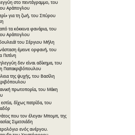
εγγύη στο πεντάγραµµο, του
γου Αράπογλου
ερί» για τη ζωή, του Σπύρου
κη
από τα κόκκινα φανάρια, του
γου Αράπογλου
 δουλειά! του Σέργιου Μήλη
νάσταση έµεινε ορφανή, του
α Πιπίνη
ηλεγγύη δεν είναι αδίκηµα, του
η Παπακριβόπουλου
λεια της ψυχής, του Βασίλη
κριβόπουλου
ανική πρωτοπορία, του Μάκη
ου
 εστία, δίχως πατρίδα, του
εαδόρ
γάτος που τον έλεγαν Μποµπ, της
ασίας Σιµιτσιάδη
ερολόγιο ενός ανέργου.
τευξη του Χριστόφορου