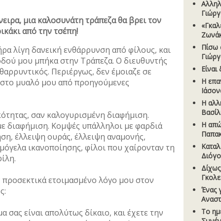
Αλληλ
Γιώρ
νειρα, μια καλοσυνάτη τράπεζα θα βρει τον
«Γκαλ
ικάκι από την τσέπη!
Ζωνά
Πίσω 
ρα λίγη δανεική ενθάρρυνση από φίλους, και
Γιώρ
οδού μου μπήκα στην Τράπεζα. Ο διευθυντής
Είναι
νθαρρυντικός. Περιέργως, δεν έμοιαζε σε
Η επα
α στο μυαλό μου από προηγούμενες
Ιάσον
Η αλλ
Βασίλ
κότητας, σαν καλογυρισμένη διαφήμιση.
Η απώ
με διαφήμιση. Κομψές υπάλληλοι με φαρδιά
Παπα
ση, έλλειψη ουράς, έλλειψη αναμονής,
Καταλ
μόγελα ικανοποίησης, φίλοι που χαίρονταν τη
Διόγ
φίλη.
Δίχως
Γκολ
 προσεκτικά ετοιμασμένο λόγο μου στον
Ένας 
ς:
Αναστ
Το ηµ
μα σας είναι απολύτως δίκαιο, και έχετε την
Συνέν