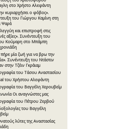
γλη στο Χρήστο Αλεφάντη
ην κυριαρχήσει ο φόβος».
τευξη του Γιώργου Καµίνη στη
 Ψαρά
λεγγύη και επιστροφή στις
νές αξίες». Συνέντευξη του
ου Κούµαρη στο Μπάµπη
χρονιάδη
πήρε µία ζωή για να βρω την
ία». Συνέντευξη του Ντάστιν
ν στην Τζέιν Γκράιαµ
ογραφία του Τάσου Αναστασίου
rial του Χρήστου Αλεφάντη
ογραφία του Βαγγέλη Χερουβείµ
ινωνία Οι αναγνώστες µας
ογραφία του Πέτρου Ζερβού
οξολογίες του Βαγγέλη
βείµ
υνατούς λύτες της Αναστασίας
σιάδη