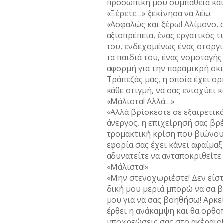
προσωπική μου συμπάθεια και
«Ξέρετε…» ξεκίνησα να λέω.
«Ασφαλώς και ξέρω! Αλίμονο, 
αξιοπρέπεια, ένας εργατικός τ
του, ενδεχομένως ένας στοργι
τα παιδιά του, ένας νομοταγής
αφορμή για την παραμικρή σκιά
Τράπεζάς μας, η οποία έχει ορ
κάθε στιγμή, να σας ενισχύει 
«Μάλιστα! Αλλά…»
«Αλλά βρίσκεστε σε εξαιρετικ
άνεργος, η επιχείρησή σας βρ
τρομακτική κρίση που βιώνουμ
εφορία σας έχει κάνει αφαίμαξ
αδυνατείτε να ανταποκριθείτε 
«Μάλιστα!»
«Μην στενοχωριέστε! Δεν είστ
δική μου μεριά μπορώ να σα β
μου για να σας βοηθήσω! Αρκεί
έρθει η ανάκαμψη και θα ορθο
υποχρεώσεις σας στο ακέραιο!