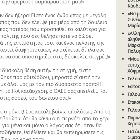
 την αμέριστη συμπαράστασή μου!»
Κάσδα
«Να µ
αν δεν ήξερα! Είστε ένας άνθρωπος με μεγάλη
Συνέν
ύπος που δεν έλειψε μια μέρα από τη δουλειά
Μαρία
κός πατέρας που προσπαθεί το καλύτερο για
«Αλλη
 πολίτης που δεν θέλησε ποτέ να δώσει
αληθι
 της εντιμότητάς του, και ένας πελάτης της
Μάρκ
κιστεί διαφημιστικώς να στέκεται δίπλα σας
Πολυ
και να σας υποστηρίζει στις δύσκολες στιγμές!»
«Μου 
ευτυχ
ά δύσκολη θέση αυτήν τη στιγμή, είστε
Χόφµα
έθηκε προ αδιεξόδου, μπροστά σ’ αυτή την
Γελοι
ε όλοι μας με τον πιο δυσάρεστο τρόπο! Η
Edito
η, το ΙΚΑ κατάσχεση, ο ΟΑΕΕ σας απειλεί… Και
Γελοι
στις δόσεις του δανείου σας!»
Επικο
Γελοι
ε ο μόνος! Σας καταλαβαίνω απολύτως. Από τη
Παραδ
εβαιώσω ότι θα κάνω ό,τι περνάει από το χέρι
Χερου
 για μένα και μόνο ο λόγος σας ότι όταν θα
Για δ
ποδήσετε, θα έλθετε και θα εκπληρώσετε τις
Σιµιτ
 Έχω το λόγο σας;»