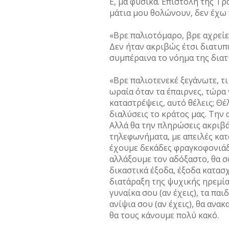
Ε, μα φυσικά. Επιστολή της Τρ
μάτια μου θολώνουν, δεν έχω 
«Βρε παλιοτόμαρο, βρε αχρεί
Δεν ήταν ακριβώς έτσι διατυπω
συμπέραινα το νόημα της δια
«Βρε παλιοτενεκέ ξεγάνωτε, τι
ωραία όταν τα έπαιρνες, τώρα 
καταστρέψεις, αυτό θέλεις; Θέ
διαλύσεις το κράτος μας. Την α
Αλλά θα την πληρώσεις ακριβά
τηλεφωνήματα, με απειλές κατ
έχουμε δεκάδες φραγκοφονιάδ
αλλάξουμε τον αδόξαστο, θα 
δικαστικά έξοδα, έξοδα κατασ
διατάραξη της ψυχικής ηρεμία
γυναίκα σου (αν έχεις), τα παιδ
ανίψια σου (αν έχεις), θα ανα
θα τους κάνουμε πολύ κακό.