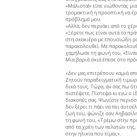
«Μάλιστα!» είπε νιώθοντας μι
τρομακτική η προοπτική να έρ
πρόβλημά μου.
«Αλλά, δεν περνάει από το χέ
«Ξέρετε πως είναι αυτά τα πρά
στη σκακιέρα με επουσιώδη ρό
παρακολουθεί. Με παρακολουθ
χαμήλωσε τη φωνή του, «Είναι
Μια βαριά σκιά έπεσε στο πρό
«Δεν μας επιτρέπουν καμιά απ
Ζητούν παραδειγματική τιμωρία
δικά τους. Τώρα, αν σας πω ότ
πιστέψετε; Πίστεψα κι εγώ ο ίδ
διακοπές σας. Ψωνίστε περισσ
δεν ξέρει τι πάει να πει αυτο
ζωή του, ψώνιζε σαν Αηβασίλη
τη φωνή του, «Τρέμω στην προ
από τα χρέη των πελατών της, 
στην ηλικία που είμαι;».