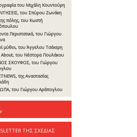
ογραφία του Μιχάλη Κουντούρη
ΝΤΗΣΕΙΣ, του Σπύρου Ζωνάκη
της πόλης, του Κωστή
όπουλου
οντα Περιστατικά, του Γιώργου
να
οί µύθοι, του Άγγελου Τσέκερη
 About, του Νέστορα Πουλάκου
ΟΣ ΣΚΟΥΦΟΣ, του Γιώργου
ογλου
TNEWS, της Αναστασίας
σιάδη
ΩΠΑ, του Γιώργου Αράπογλου
r
SLETTER ΤΗΣ ΣΧΕΔΙΑΣ