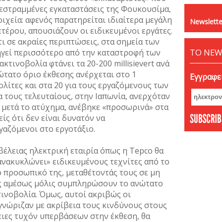
τεστραμμένες εγκαταστάσεις της Φουκουσίμα,
χεία: αφενός παρατηρείται ιδιαίτερα μεγάλη
Newslette
τέρου, απουσιάζουν οι ειδικευμένοι εργάτες.
τι σε ακραίες περιπτώσεις, στα σημεία των
ΤΟ NEW
γεί περισσότερο από την καταστροφή των
τινοβολία φτάνει τα 20-200 millisievert ανά
τατο όριο έκθεσης ανέρχεται στο 1
Εγγραφεί
 πολίτες και στα 20 για τους εργαζόμενους των
 τους τελευταίους, στην Ιαπωνία, ανερχόταν
αι, μετά το ατύχημα, ανέβηκε «προσωρινά» στα
είς ότι δεν είναι δυνατόν να
γαζόμενοι στο εργοτάξιο.
βέλειας ηλεκτρική εταιρία όπως η Tepco θα
νακυκλώνει» ειδικευμένους τεχνίτες από το
 προσωπικό της, μεταθέτοντάς τους σε μη
ς αμέσως μόλις συμπληρώσουν το ανώτατο
τινοβολία. Όμως, αυτοί ακριβώς οι
γνώριζαν με ακρίβεια τους κινδύνους στους
πειες τυχόν υπερβάσεων στην έκθεση, θα