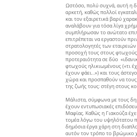
Ωστόσο, πολύ συχνά, αυτή η 
αρκετή, καθώς πολλοί εγκατα
και τον εξαιρετικά βαρύ χαρα
αναλάβουν για τόσα λίγα χρήμ
συμπλήρωσαν το ανώτατο επιτ
επιτρέπεται να εργαστούν πριν
στρατολογητές των εταιρειών
προσοχή τους στους φτωχούς
προτεραιότητα σε δύο «ιδανι
φτωχούς ηλικιωμένους («τι έ
έχουν φάει…») και τους άστεγ
χώρα και προσπαθούν να τους 
της ζωής τους: στέγη στους κ
Μάλιστα, σύμφωνα με τους δ
έχουν εντυπωσιακές επιδόσεις
Μαφίας. Καθώς η Γιακούζα έχ
τομέα λόγω του υψηλότατου π
δημόσια έργα χάρη στη διαπλοκ
αυτόν τον τρόπο το βρώμικο 