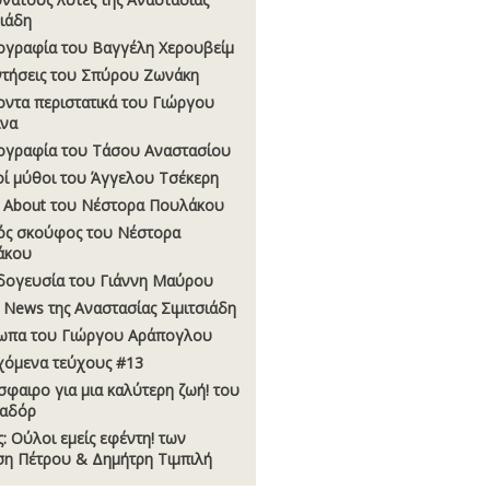
σιάδη
ογραφία του Βαγγέλη Χερουβείµ
τήσεις του Σπύρου Ζωνάκη
οντα περιστατικά του Γιώργου
να
ογραφία του Τάσου Αναστασίου
οί µύθοι του Άγγελου Τσέκερη
 About του Νέστορα Πουλάκου
ς σκούφος του Νέστορα
άκου
δογευσία του Γιάννη Μαύρου
t News της Αναστασίας Σιµιτσιάδη
ωπα του Γιώργου Αράπογλου
χόμενα τεύχους #13
φαιρο για μια καλύτερη ζωή! του
εαδόρ
ς: Ούλοι εμείς εφέντη! των
η Πέτρου & Δημήτρη Τιμπιλή