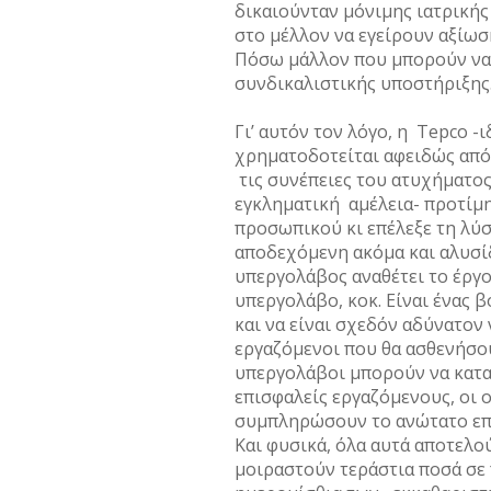
δικαιούνταν μόνιμης ιατρική
στο μέλλον να εγείρουν αξίω
Πόσω μάλλον που μπορούν να 
συνδικαλιστικής υποστήριξη
Γι’ αυτόν τον λόγο, η Tepco -
χρηματοδοτείται αφειδώς από 
τις συνέπειες του ατυχήματος
εγκληματική αμέλεια- προτίμη
προσωπικού κι επέλεξε τη λύ
αποδεχόμενη ακόμα και αλυσί
υπεργολάβος αναθέτει το έργο
υπεργολάβο, κοκ. Είναι ένας β
και να είναι σχεδόν αδύνατον 
εργαζόμενοι που θα ασθενήσου
υπεργολάβοι μπορούν να κατ
επισφαλείς εργαζόμενους, οι 
συμπληρώσουν το ανώτατο επ
Και φυσικά, όλα αυτά αποτελού
μοιραστούν τεράστια ποσά σε 