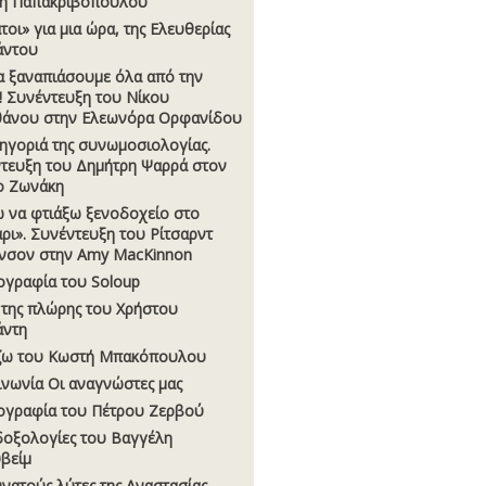
η Παπακριβόπουλου
τοι» για μια ώρα, της Ελευθερίας
άντου
α ξαναπιάσουμε όλα από την
! Συνέντευξη του Νίκου
άνου στην Ελεωνόρα Ορφανίδου
ηγοριά της συνωμοσιολογίας.
τευξη του Δημήτρη Ψαρρά στον
ο Ζωνάκη
 να φτιάξω ξενοδοχείο στο
ρι». Συνέντευξη του Ρίτσαρντ
νσον στην Amy MacKinnon
ογραφία του Soloup
 της πλώρης του Χρήστου
άντη
ζω του Κωστή Μπακόπουλου
ινωνία Οι αναγνώστες µας
ογραφία του Πέτρου Ζερβού
οξολογίες του Βαγγέλη
βείµ
υνατούς λύτες της Αναστασίας