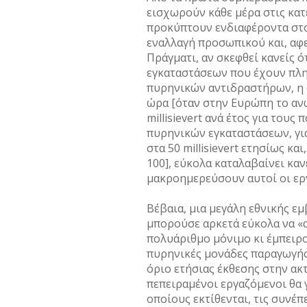
εισχωρούν κάθε μέρα στις κα
προκύπτουν ενδιαφέροντα στοι
εναλλαγή προσωπικού και, αφε
Πράγματι, αν σκεφθεί κανείς ό
εγκαταστάσεων που έχουν πλη
πυρηνικών αντιδραστήρων, η ακ
ώρα [όταν στην Ευρώπη το ανώ
millisievert ανά έτος για τους
πυρηνικών εγκαταστάσεων, για
στα 50 millisievert ετησίως κ
100], εύκολα καταλαβαίνει καν
μακροημερεύσουν αυτοί οι ερ
Βέβαια, μια μεγάλη εθνικής εμ
μπορούσε αρκετά εύκολα να «α
πολυάριθμο μόνιμο κι έμπειρο
πυρηνικές μονάδες παραγωγή
όριο ετήσιας έκθεσης στην ακ
πεπειραμένοι εργαζόμενοι θα 
οποίους εκτίθενται, τις συνέ