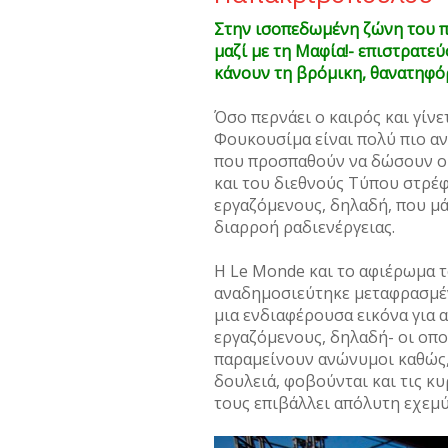
Στην ισοπεδωμένη ζώνη του π
μαζί με τη Μαφία!- επιστρατεύ
κάνουν τη βρόμικη, θανατηφό
Όσο περνάει ο καιρός και γίν
Φουκουσίμα είναι πολύ πιο α
που προσπαθούν να δώσουν οι
και του διεθνούς Τύπου στρέφ
εργαζόμενους, δηλαδή, που μά
διαρροή ραδιενέργειας.
H Le Monde και το αφιέρωμα 
αναδημοσιεύτηκε μεταφρασμένο
μια ενδιαφέρουσα εικόνα για
εργαζόμενους, δηλαδή- οι οπο
παραμείνουν ανώνυμοι καθώς,
δουλειά, φοβούνται και τις κ
τους επιβάλλει απόλυτη εχεμύ