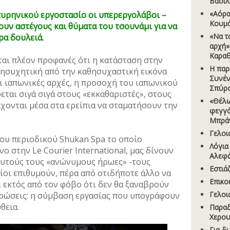
Βασίλ
«Αόρα
υρηνικού εργοστασίο οι υπερεργολάβοι –
Κουμ
ουν αστέγους και θύματα του τσουνάμι για να
«Να τ
ρα δουλειά.
αρχή»
Καραθ
εται πλέον προφανές ότι η κατάσταση στην
Η παρ
νησυχητική από την καθησυχαστική εικόνα
Συνέν
 ιαπωνικές αρχές, η προσοχή του ιαπωνικού
Σπύρ
εται σιγά σιγά στους «εκκαθαριστές», στους
«Θέλω
χονται μέσα στα ερείπια να σταματήσουν την
φεγγά
Μπρά
Γελοι
του περιοδικού Shukan Spa το οποίο
Λόγια
 στην Le Courier International, μας δίνουν
Αλεφ
 αυτούς τους «ανώνυμους ήρωες» -τους
Εστιά
ίοι επιθυμούν, πέρα από οτιδήποτε άλλο να
Επικο
 εκτός από τον φόβο ότι δεν θα ξαναβρούν
Γελοι
υρώσεις: η σύμβαση εργασίας που υπογράφουν
θεια.
Παραδ
Χερου
Για δ