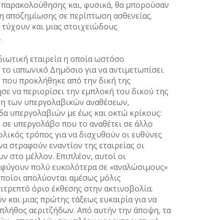
ς παρακολούθησης και, φυσικά, θα μπορούσαν
ση αποζημίωσης σε περίπτωση ασθενείας.
τύχουν και μιας στοιχειώδους
ς.
ιδιωτική εταιρεία η οποία ωστόσο
το ιαπωνικό Δημόσιο για να αντιμετωπίσει
 που προκλήθηκε από την δική της
σε να περιορίσει την εμπλοκή του δικού της
ση των υπεργολαβικών αναθέσεων,
δα υπεργολαβιών με έως και οκτώ κρίκους:
 σε υπεργολάβο που το αναθέτει σε άλλο
ολικός τρόπος για να διαχυθούν οι ευθύνες
να στραφούν εναντίον της εταιρείας οι
ν στο μέλλον. Επιπλέον, αυτοί οι
αφύγουν πολύ ευκολότερα σε «αναλώσιμους»
οποίοι απολύονται αμέσως μόλις
ιτρεπτό όριο έκθεσης στην ακτινοβολία.
ν και μιας πρώτης τάξεως ευκαιρία για να
πλήθος αεριτζήδων. Από αυτήν την άποψη, τα