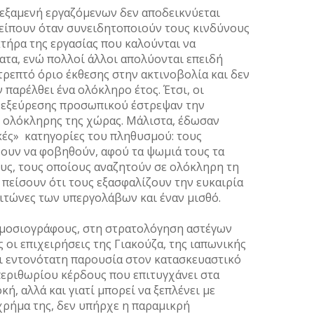
δεξαμενή εργαζόμενων δεν αποδεικνύεται
λείπουν όταν συνειδητοποιούν τους κινδύνους
κτήρα της εργασίας που καλούνται να
ατα, ενώ πολλοί άλλοι απολύονται επειδή
ρεπτό όριο έκθεσης στην ακτινοβολία και δεν
 παρέλθει ένα ολόκληρο έτος. Έτσι, οι
 εξεύρεσης προσωπικού έστρεψαν την
 ολόκληρης της χώρας. Μάλιστα, έδωσαν
κές» κατηγορίες του πληθυσμού: τους
χουν να φοβηθούν, αφού τα ψωμιά τους τα
ους, τους οποίους αναζητούν σε ολόκληρη τη
πείσουν ότι τους εξασφαλίζουν την ευκαιρία
οιτώνες των υπεργολάβων και έναν μισθό.
ημοσιογράφους, στη στρατολόγηση αστέγων
 οι επιχειρήσεις της Γιακούζα, της ιαπωνικής
ει εντονότατη παρουσία στον κατασκευαστικό
εριθωρίου κέρδους που επιτυγχάνει στα
ή, αλλά και γιατί μπορεί να ξεπλένει με
χρήμα της, δεν υπήρχε η παραμικρή