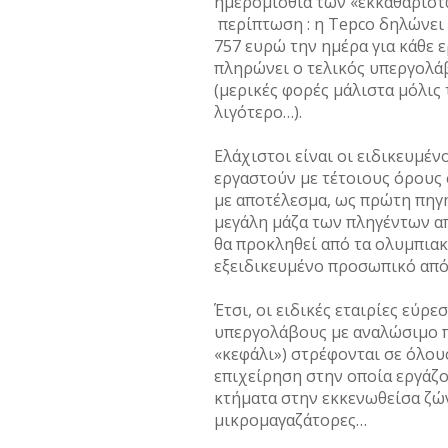
ημερομίσθια των «εκκαθαριστ
περίπτωση : η Tepco δηλώνει
757 ευρώ την ημέρα για κάθε 
πληρώνει ο τελικός υπεργολάβ
(μερικές φορές μάλιστα μόλις 
λιγότερο…).
Ελάχιστοι είναι οι ειδικευμέν
εργαστούν με τέτοιους όρους 
με αποτέλεσμα, ως πρώτη πηγ
μεγάλη μάζα των πληγέντων απ
θα προκληθεί από τα ολυμπιακά
εξειδικευμένο προσωπικό από
Έτσι, οι ειδικές εταιρίες εύ
υπεργολάβους με αναλώσιμο π
«κεφάλι») στρέφονται σε όλου
επιχείρηση στην οποία εργάζο
κτήματα στην εκκενωθείσα ζώ
μικρομαγαζάτορες…