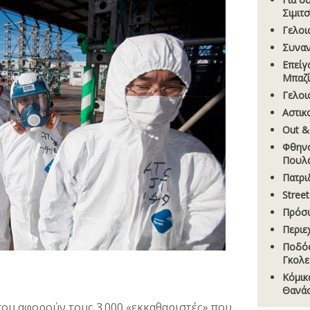
Σιµιτ
Γελοι
Συναν
Επείγ
Μπαζί
Γελοι
Aστικ
Out &
Φθηνό
Πουλ
Πατρι
Stree
Πρόσ
Περιε
Ποδόσ
Γκολ
Κόμικ
Θανάσ
ου αφορούν τους 3.000 «εκκαθαριστές» που