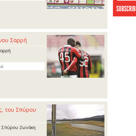
άνου Σαρρή
Σαρρή
κό
ς, του Σπύρου
υ Σπύρου Ζωνάκη