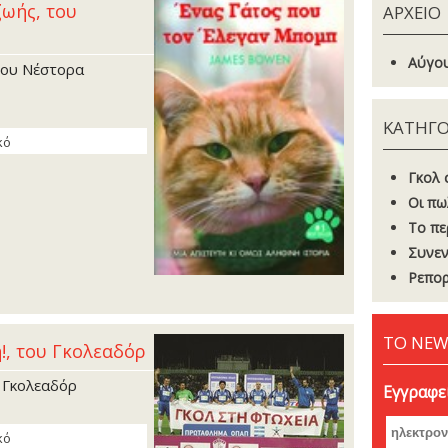
ωής, του
ΑΡΧΕΙΟ
Αύγου
του Νέστορα
ΚΑΤΗΓΟ
κό
Γκoλ 
Οι πω
Το πε
Συνεν
Ρεπορ
ΤΟ NEW
η!, του Γκολεαδόρ
υ Γκολεαδόρ
Εγγραφεί
κό