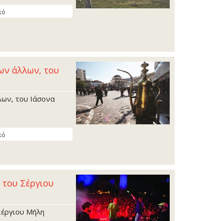
κό
ων άλλων, του
λων, του Ιάσονα
κό
 του Σέργιου
Σέργιου Μήλη