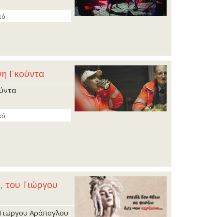
κό
νη Γκούντα
ούντα
κό
, του Γιώργου
υ Γιώργου Αράπογλου