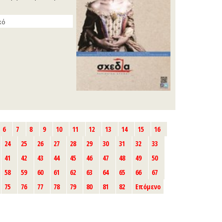
κό
6
7
8
9
10
11
12
13
14
15
16
24
25
26
27
28
29
30
31
32
33
41
42
43
44
45
46
47
48
49
50
58
59
60
61
62
63
64
65
66
67
75
76
77
78
79
80
81
82
Επόμενο