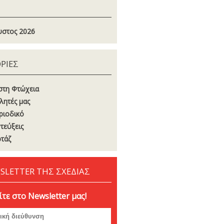
στος 2026
ΡΙΕΣ
στη Φτώχεια
λητές μας
ριοδικό
τεύξεις
τάζ
SLETTER ΤΗΣ ΣΧΕΔΙΑΣ
τε στο Newsletter μας!