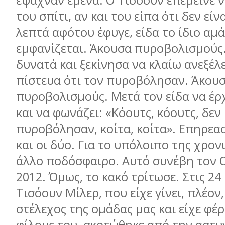
έψαχναν εμένα. Ο Τισόουν επέμεινε ν
του σπίτι, αν και του είπα ότι δεν εί
λεπτά αφότου έφυγε, είδα το ίδιο αμά
εμφανίζεται. Άκουσα πυροβολισμούς
δυνατά και ξεκίνησα να κλαίω ανεξέλ
πίστευα ότι τον πυροβόλησαν. Άκουσ
πυροβολισμούς. Μετά τον είδα να έρ
και να φωνάζει: «Κόουτς, κόουτς, δεν
πυροβόλησαν, κοίτα, κοίτα». Επηρε
και οι δύο. Για το υπόλοιπο της χρον
άλλο ποδόσφαιρο. Αυτό συνέβη τον 
2012. Όμως, το κακό τρίτωσε. Στις 24
Τισόουν Μίλερ, που είχε γίνει, πλέον,
στέλεχος της ομάδας μας και είχε φέ