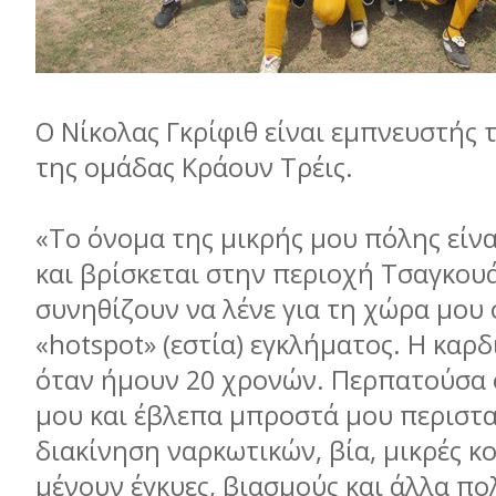
Ο Νίκολας Γκρίφιθ είναι εμπνευστής 
της ομάδας Κράουν Τρέις.
«Το όνομα της μικρής μου πόλης είνα
και βρίσκεται στην περιοχή Τσαγκουά
συνηθίζουν να λένε για τη χώρα μου ότ
«hotspot» (εστία) εγκλήματος. Η καρ
όταν ήμουν 20 χρονών. Περπατούσα 
μου και έβλεπα μπροστά μου περιστα
διακίνηση ναρκωτικών, βία, μικρές κ
μένουν έγκυες, βιασμούς και άλλα π