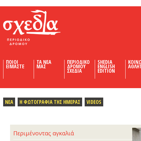
Shedia
ΠΟΙΟΙ
ΤΑ ΝΕΑ
ΠΕΡΙΟΔΙΚΟ
SHEDIA
ΚΟΙΝ
ΕΙΜΑΣΤΕ
ΜΑΣ
ΔΡΟΜΟΥ
ENGLISH
ΑΘΛΗ
ΣΧΕΔΙΑ
EDITION
ΝΕΑ
Η ΦΩΤΟΓΡΑΦΙΑ ΤΗΣ ΗΜΕΡΑΣ
VIDEOS
Περιμένοντας αγκαλιά