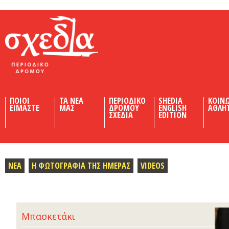
Shedia
ΠΟΙΟΙ
ΤΑ ΝΕΑ
ΠΕΡΙΟΔΙΚΟ
SHEDIA
ΚΟΙΝ
ΕΙΜΑΣΤΕ
ΜΑΣ
ΔΡΟΜΟΥ
ENGLISH
ΑΘΛΗ
ΣΧΕΔΙΑ
EDITION
ΝΕΑ
Η ΦΩΤΟΓΡΑΦΙΑ ΤΗΣ ΗΜΕΡΑΣ
VIDEOS
Μπασκετάκι