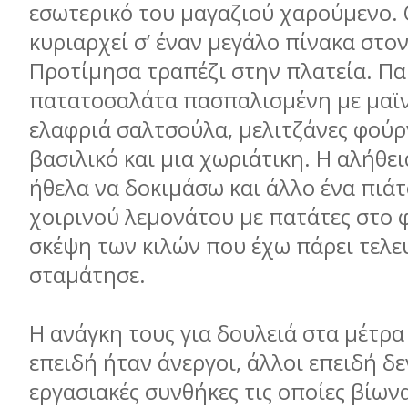
εσωτερικό του µαγαζιού χαρούµενο. 
κυριαρχεί σ’ έναν µεγάλο πίνακα στον
Προτίµησα τραπέζι στην πλατεία. Πα
πατατοσαλάτα πασπαλισµένη µε µαϊν
ελαφριά σαλτσούλα, µελιτζάνες φούρ
βασιλικό και µια χωριάτικη. Η αλήθεια
ήθελα να δοκιµάσω και άλλο ένα πιάτ
χοιρινού λεµονάτου µε πατάτες στο 
σκέψη των κιλών που έχω πάρει τελε
σταµάτησε.
Η ανάγκη τους για δουλειά στα µέτρα
επειδή ήταν άνεργοι, άλλοι επειδή δε
εργασιακές συνθήκες τις οποίες βίωνα