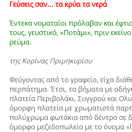
Γεύσεις σαν... τα κρύα τα νερά
Έντεκα νοµαταίοι πρόλαβαν και έφτια
τους, γευστικό, «Ποτάµι», πριν εκείνο
ρεύµα.
της Κορίνας Πριµηκυρίου
Φεύγοντας από το γραφείο, είχα διάθ
περπάτηµα. Έτσι, τα βήµατα µε οδή
πλατεία Περιβολάκι, Συγγρού και Ολ
όµορφη πλατεία µε χρωµατιστά παρτ
πολύχρωµα φωτάκια από δέντρο σε δ
όµορφο µεζεδοπωλείο µε το όνοµα «