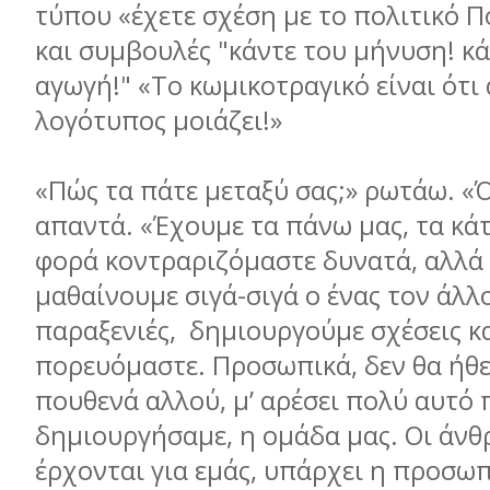
τύπου «έχετε σχέση µε το πολιτικό Π
και συµβουλές "κάντε του µήνυση! κά
αγωγή!" «Το κωµικοτραγικό είναι ότι 
λογότυπος µοιάζει!»
«Πώς τα πάτε µεταξύ σας;» ρωτάω. «
απαντά. «Έχουµε τα πάνω µας, τα κάτ
φορά κοντραριζόµαστε δυνατά, αλλά 
µαθαίνουµε σιγά-σιγά ο ένας τον άλλον
παραξενιές, δηµιουργούµε σχέσεις κ
πορευόµαστε. Προσωπικά, δεν θα ήθε
πουθενά αλλού, µ’ αρέσει πολύ αυτό 
δηµιουργήσαµε, η οµάδα µας. Οι άν
έρχονται για εµάς, υπάρχει η προσωπ