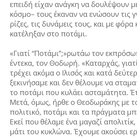
επειδή είχαν ανάγκη να δουλέψουν µε
κόσµο– τους έκαναν να ενώσουν τις γν
ρίζες, τις δυνάµεις τους, και µε φόρ
κατέληξαν στο ποτάµι.
«Γιατί “Ποτάµι”;»ρωτάω τον εκπρόσ
έντεκα, τον Θοδωρή. «Καταρχάς, γιατ
τρέχει ακόµα ο Ιλισός και κατά δεύτερ
ξεκινήσαµε και δεν θέλουµε να σταµ
το ποτάµι που κυλάει ασταµάτητα. Έ
Μετά, όµως, ήρθε ο Θεοδωράκης µε το
πολιτικό, ποτάµι και τα πράγµατα µ
Εκεί που θέλαµε ένα µαγαζί απολιτίκ
µάτι του κυκλώνα. Έχουµε ακούσει ε