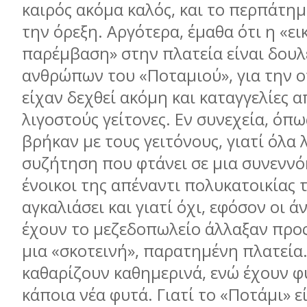
καιρός ακόµα καλός, και το περπάτηµ
την όρεξη. Αργότερα, έµαθα ότι η «ει
παρέµβαση» στην πλατεία είναι δουλ
ανθρώπων του «Ποταµιού», για την ο
είχαν δεχθεί ακόµη και καταγγελίες α
λιγοστούς γείτονες. Εν συνεχεία, όπω
βρήκαν µε τους γειτόνους, γιατί όλα 
συζήτηση που φτάνει σε µια συνεννό
ένοικοι της απέναντι πολυκατοικίας 
αγκαλιάσει και γιατί όχι, εφόσον οι 
έχουν το µεζεδοπωλείο άλλαξαν προς
µια «σκοτεινή», παρατηµένη πλατεία
καθαρίζουν καθηµερινά, ενώ έχουν φ
κάποια νέα φυτά. Γιατί το «Ποτάµι» ε