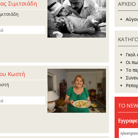
ας Σιµιτσιάδη
ΑΡΧΕΙΟ
µιτσιάδη
Αύγου
κό
ΚΑΤΗΓΟ
Γκoλ 
Οι πω
Το πε
του Κωστή
Συνεν
ωστή
Ρεπορ
κό
ΤΟ NEW
Εγγραφεί