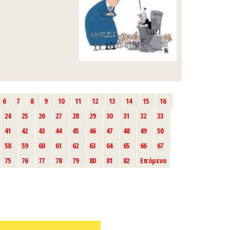
6
7
8
9
10
11
12
13
14
15
16
24
25
26
27
28
29
30
31
32
33
41
42
43
44
45
46
47
48
49
50
58
59
60
61
62
63
64
65
66
67
75
76
77
78
79
80
81
82
Επόμενο