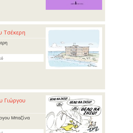
ου Τσέκερη
κερη
κό
ου Γιώργου
ώργου Μπαζίνα