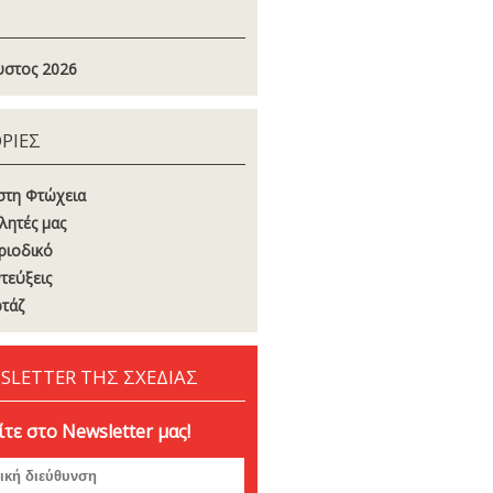
στος 2026
ΡΙΕΣ
στη Φτώχεια
λητές μας
ριοδικό
τεύξεις
τάζ
SLETTER ΤΗΣ ΣΧΕΔΙΑΣ
τε στο Newsletter μας!