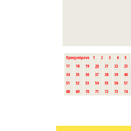
Προηγούμενο
1
2
3
4
5
17
18
19
20
21
22
23
34
35
36
37
38
39
40
51
52
53
54
55
56
57
68
69
70
71
72
73
74