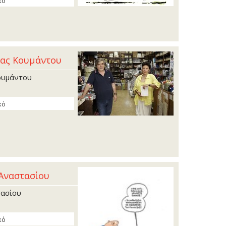
κό
ίας Κουµάντου
ουµάντου
κό
 Αναστασίου
τασίου
κό