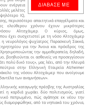
ουν ενέργεια
ολλές μελέτες
ψηλότερο IQ,
σης, περισσότερο απαιτητικά επαγγέλματα και
τες ελεύθερου χρόνου έχουν μικρότερες
 νόσου Αλτσχάιμερ. Ο κύριος, όμως,
που έχει συσχετιστεί με τη νόσο Αλτσχάιμερ
ει η νευρολόγος-ψυχίατρος Παρασκευή Σακκά,
ηρητηρίου για την Άνοια και πρόεδρος της
 «Χρησιμοποιώντας την αμμοθεραπεία, δηλαδή,
μο, βοηθιούνται οι ασθενείς να προσεγγίσουν
άτι πολύ δικό τους», μας λέει, από την πλευρά
πεύτρια στην Ελληνική Εταιρεία Alzheimer
 φάκελο της νόσου Αλτσχάιμερ που ανοίγουμε
 δαντέλα των αναμνήσεων».
 ελληνικής καταγωγής πρέσβης της Αυστραλίας
ατί η καρδιά χωράει δύο πολιτισμούς, γιατί
θνικό πεπρωμένο, πώς αγάπησε εκ νέου την
ώς διαμορφώθηκε, από τα νηπιακά του χρόνια,