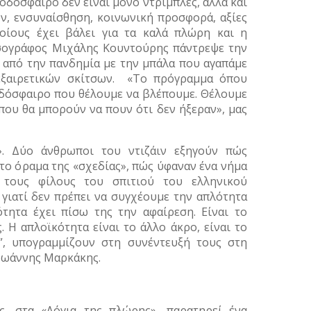
οδόσφαιρο δεν είναι μόνο ντρίμπλες, αλλά και
ν, ενσυναίσθηση, κοινωνική προσφορά, αξίες
οίους έχει βάλει για τα καλά πλώρη και η
τσογράφος Μιχάλης Κουντούρης πάντρεψε την
 από την πανδημία με την μπάλα που αγαπάμε
 εξαιρετικών σκίτσων. «Το πρόγραμμα όπου
οδόσφαιρο που θέλουμε να βλέπουμε. Θέλουμε
που θα μπορούν να πουν ότι δεν ήξεραν», μας
». Δύο άνθρωποι του ντιζάιν εξηγούν πώς
ς το όραμα της «σχεδίας», πώς ύφαναν ένα νήμα
ι τους φίλους του σπιτιού του ελληνικού
 γιατί δεν πρέπει να συγχέουμε την απλότητα
ότητα έχει πίσω της την αφαίρεση. Είναι το
 Η απλοϊκότητα είναι το άλλο άκρο, είναι το
”, υπογραμμίζουν στη συνέντευξή τους στη
 Ιωάννης Μαρκάκης.
ς, στα «Λόγια της πλώρης», παρατηρεί ένα