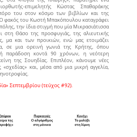
ορθωτής-επιμελητής Κώστας Σπαθαράκης
ιπόρο του στον κόσμο των βιβλίων και της
Ο φακός του Κωστή Μπακόπουλου καταγράφει
πόλης, την ίδια στιγμή που μία Μικρασιάτισσα
ι στη Θάσο της προσφυγιάς, της αλιευτικής
ς, μα και των προικιών, ενώ μας ετοιμάζει
λα, σε μια ορεινή γωνιά της Κρήτης, όπου
ακή παράδοση κοντά 90 χρόνων, η νεότερη
κείνη της Σουηδίας. Επιπλέον, κάνουμε νέες
 «σχεδίας» και, μέσα από μια μικρή αγγελία,
τηνοτροφίας.
δία» Σεπτεμβρίου (τεύχος #92).