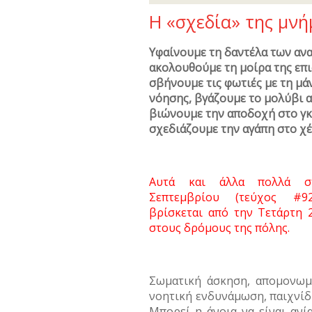
Η «σχεδία» της μνή
Υφαίνουμε τη δαντέλα των αν
ακολουθούμε τη μοίρα της επ
σβήνουμε τις φωτιές με τη μά
νόησης, βγάζουμε το μολύβι α
βιώνουμε την αποδοχή στο γκ
σχεδιάζουμε την αγάπη στο χέ
Αυτά και άλλα πολλά στ
Σεπτεμβρίου (τεύχος #9
βρίσκεται από την Τετάρτη 
στους δρόμους της πόλης.
Σωματική άσκηση, απομονωμ
νοητική ενδυνάμωση, παιχνίδι
Μπορεί η άνοια να είναι ανία