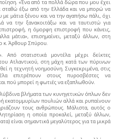
ποίηση. «Ένα από τα πολλά δώρα που μου έχει
να σταθώ έξω από την Ελλάδα και να μπορώ να
 με μάτια ξένου και να την αγαπήσω πάλι, όχι
λά να την ξανακοιτάξω και να ταυτιστώ για
 επιστροφή, η όμορφη επιστροφή που κάνεις,
λλα μάτια», επισημαίνει, μεταξύ άλλων, στη
ο κ. Άρθουρ Σπύρου.
». Από στατιστικά μοντέλα μέχρι δείκτες
του Ατλαντικού, στη μάχη κατά των πύρινων
θεί η τεχνητή νοημοσύνη. Συγκεκριμένα, στις
έλα επιτρέπουν στους πυροσβέστες να
αι πού μπορεί η φωτιές να εξαπλωθούν.
ολύβδινα βλήματα των κυνηγετικών όπλων δεν
ζωή εκατομμυρίων πουλιών αλλά και ρυπαίνουν
ριάζουν τους ανθρώπους. Μάλιστα, αυτός ο
λητηρίαση η οποία προκαλεί, μεταξύ άλλων,
α) είναι σημαντικά μεγαλύτερος για τα μικρά