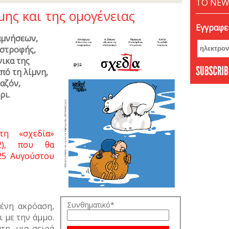
ΤΟ NEW
μης και της ομογένειας
Εγγραφεί
αμνήσεων,
ιστροφής,
νικα της
πό τη λίμνη,
αζόν,
ρι.
η «σχεδία»
2), που θα
25 Αυγούστου
Συνθηματικό*
ένη ακρόαση,
 με την άμμο.
τη, μια σειρά