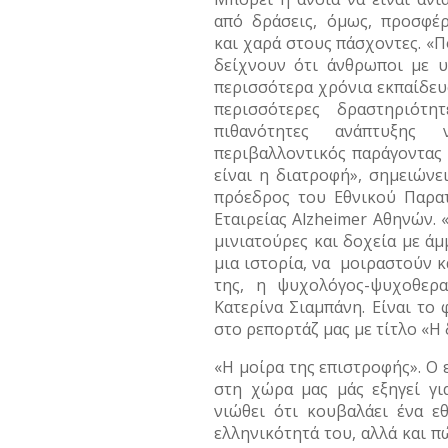
από δράσεις, όμως, προσφέρ
και χαρά στους πάσχοντες. «Π
δείχνουν ότι άνθρωποι με υ
περισσότερα χρόνια εκπαίδευ
περισσότερες δραστηριότη
πιθανότητες ανάπτυξης
περιβαλλοντικός παράγοντας 
είναι η διατροφή», σημειών
πρόεδρος του Εθνικού Παρατ
Εταιρείας Alzheimer Αθηνών.
μινιατούρες και δοχεία με άμ
μια ιστορία, να μοιραστούν κ
της, η ψυχολόγος-ψυχοθερα
Κατερίνα Σιαμπάνη. Είναι το
στο ρεπορτάζ μας με τίτλο «Η
«Η μοίρα της επιστροφής». Ο
στη χώρα μας μάς εξηγεί γι
νιώθει ότι κουβαλάει ένα ε
ελληνικότητά του, αλλά και π