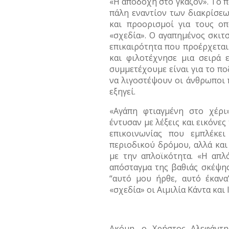
«Η αποδοχή στο γκαζόν». Το π
πάλη εναντίον των διακρίσεω
και προορισμοί για τους οπ
«σχεδία». Ο αγαπημένος σκι
επικαιρότητα που προέρχεται
και φιλοτέχνησε μια σειρά
συμμετέχουμε είναι για το π
να λιγοστέψουν οι άνθρωποι 
εξηγεί.
«Αγάπη φτιαγμένη στο χέρι
έντυσαν με λέξεις και εικόνε
επικοινωνίας που εμπλέκε
περιοδικού δρόμου, αλλά και
με την απλοϊκότητα. «Η απλ
απόσταγμα της βαθιάς σκέψης.
“αυτό μου ήρθε, αυτό έκανα
«σχεδία» οι Αιμιλία Κάντα και
Ακόμη, ο Χρήστος Αλεφάντη