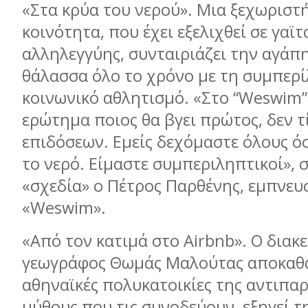
«Στα κρύα του νερού». Μια ξεχωριστ
κοινότητα, που έχει εξελιχθεί σε γαϊτ
αλληλεγγύης, συνταιριάζει την αγάπη
θάλασσα όλο το χρόνο με τη συμπερί
κοινωνικό αθλητισμό. «Στο “Weswim” 
ερώτημα ποιος θα βγει πρώτος, δεν τ
επιδόσεων. Εμείς δεχόμαστε όλους ό
το νερό. Είμαστε συμπεριληπτικοί», 
«σχεδία» ο Πέτρος Παρθένης, εμπνευ
«Weswim».
«Από τον κατιμά στο Airbnb». Ο διακ
γεωγράφος Θωμάς Μαλούτας αποκαθαί
αθηναϊκές πολυκατοικίες της αντιπα
μύθους που τις συνοδεύουν, εξηγεί τ