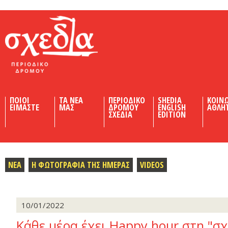
Shedia
ΠΟΙΟΙ
ΤΑ ΝΕΑ
ΠΕΡΙΟΔΙΚΟ
SHEDIA
ΚΟΙΝ
ΕΙΜΑΣΤΕ
ΜΑΣ
ΔΡΟΜΟΥ
ENGLISH
ΑΘΛΗ
ΣΧΕΔΙΑ
EDITION
ΝΕΑ
Η ΦΩΤΟΓΡΑΦΙΑ ΤΗΣ ΗΜΕΡΑΣ
VIDEOS
10/01/2022
Κάθε μέρα έχει Happy hour στη "σχ