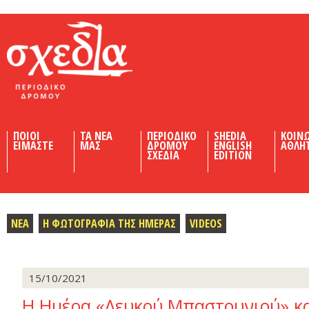
Shedia
ΠΟΙΟΙ
ΤΑ ΝΕΑ
ΠΕΡΙΟΔΙΚΟ
SHEDIA
ΚΟΙΝ
ΕΙΜΑΣΤΕ
ΜΑΣ
ΔΡΟΜΟΥ
ENGLISH
ΑΘΛΗ
ΣΧΕΔΙΑ
EDITION
ΝΕΑ
Η ΦΩΤΟΓΡΑΦΙΑ ΤΗΣ ΗΜΕΡΑΣ
VIDEOS
15/10/2021
Η Ημέρα «Λευκού Μπαστουνιού» κα