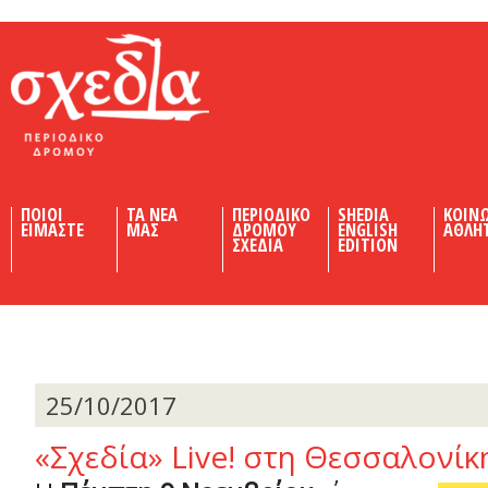
Shedia
ΠΟΙΟΙ
ΤΑ ΝΕΑ
ΠΕΡΙΟΔΙΚΟ
SHEDIA
ΚΟΙΝ
ΕΙΜΑΣΤΕ
ΜΑΣ
ΔΡΟΜΟΥ
ENGLISH
ΑΘΛΗ
ΣΧΕΔΙΑ
EDITION
25/10/2017
«Σχεδία» Live! στη Θεσσαλονίκ