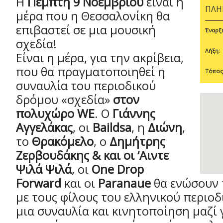
Η
Πέμπτη 9 Νοεμβρίου
είναι η
ΠΛΗ
μέρα που η Θεσσαλονίκη θα
επιβαστεί σε μια μουσική
Έναρξ
σχεδία!
Λήξη:
Είναι η μέρα, για την ακρίβεια,
που θα πραγματοποιηθεί η
Τόπος
συναυλία του περιοδικού
δρόμου «σχεδία»
στον
πολυχώρο WE
. Ο
Γιάννης
Αγγελάκας
, οι
Baildsa
, η
Διώνη
,
το
Θρακόμελο
, ο
Δημήτρης
Ζερβουδάκης & και οι ‘Αιντε
Ψιλά Ψιλά
, οι
One Drop
Forward
και οι
Paranaue
θα ενώσουν 
με τους φίλους του ελληνικού περιο
μια συναυλία και κινητοποίηση μαζί γ