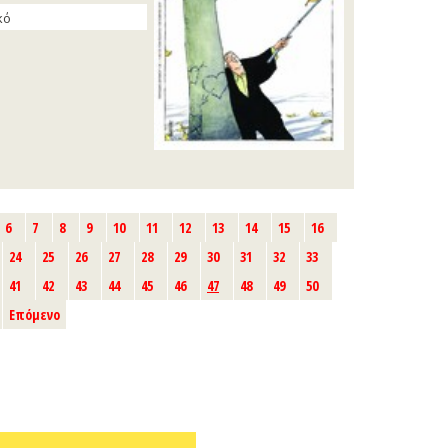
κό
6
7
8
9
10
11
12
13
14
15
16
24
25
26
27
28
29
30
31
32
33
41
42
43
44
45
46
47
48
49
50
Επόμενο