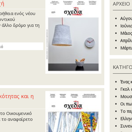
χή
ΑΡΧΕΙΟ
οήθεια ενός νέου
Αύγου
οντικού
 άλλο δρόμο για τη
Ιούνι
Μάιος
Απρίλ
κό
Μάρτι
ΚΑΤΗΓΟ
Ένας 
Γκoλ 
κότητας και η
Μουσ
Οι πω
Το πε
το Οικουμενικό
Ελλην
α το αναφαίρετο
Συνεν