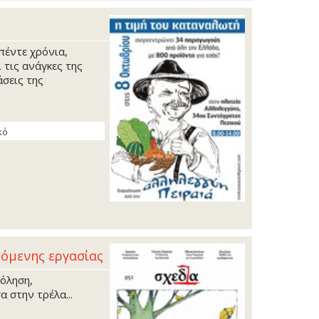
πέντε χρόνια,
 τις ανάγκες της
άσεις της
κό
ζόμενης εργασίας
όληση,
 στην τρέλα...