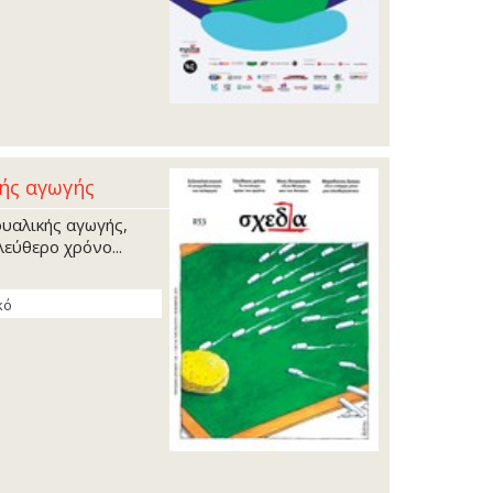
κής αγωγής
ουαλικής αγωγής,
λεύθερο χρόνο...
κό