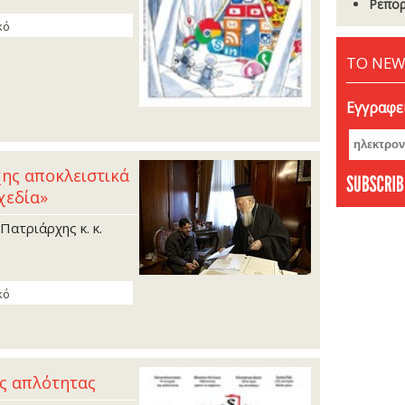
Ρεπορ
κό
ΤΟ NEW
Εγγραφεί
ης αποκλειστικά
χεδία»
ατριάρχης κ. κ.
κό
ας απλότητας