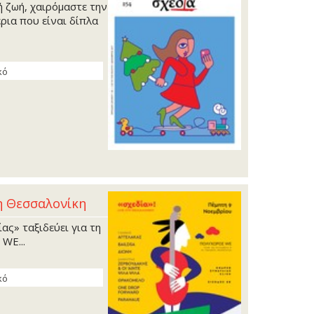
ή ζωή, χαιρόμαστε την
ρια που είναι δίπλα
κό
η Θεσσαλονίκη
ας» ταξιδεύει για τη
WE...
κό