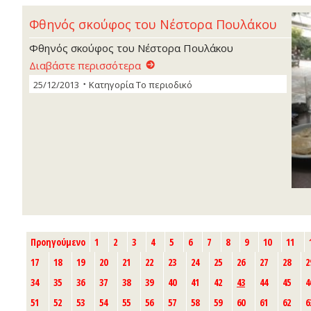
Φθηνός σκούφος του Νέστορα Πουλάκου
Φθηνός σκούφος του Νέστορα Πουλάκου
Διαβάστε περισσότερα
25/12/2013
Κατηγορία
Το περιοδικό
Προηγούμενο
1
2
3
4
5
6
7
8
9
10
11
17
18
19
20
21
22
23
24
25
26
27
28
2
34
35
36
37
38
39
40
41
42
43
44
45
4
51
52
53
54
55
56
57
58
59
60
61
62
6